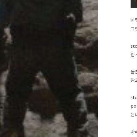
이
그
st
한 
물론
알
st
po
된다
따