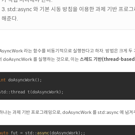
가 직접 처리해야 한다.
3. std::async 와 기본 시동 방침을 이용한 과제 기반 
해준다.
AsyncWork 라는 함수를 비동기적으로 실행한다고 하자. 방법은 크게 두 가지
 doAsyncWork 를 실행하는 것으로, 이는
스레드 기반(thread-based
int
doAsyncWork
()
;

std::thread 
t
(doAsyncWork)
;
하나는 과제 기반 프로그래밍으로, doAsyncWork 를 std::async 에 넘
auto
 fut = std::
async
(doAsyncWork);;