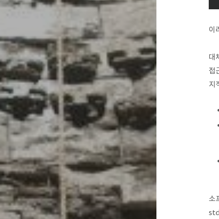
이러
대체
접근
지
소
st