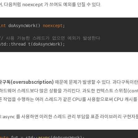
, 다음처럼 noexcept 가 쓰여도 예외를 던질 수 있다.
int
doAsyncWork
()
noexcept
;

// 사용 가능한 스레드가 없으면 예외가 발생한다
std::thread 
t
(doAsyncWork)
;
구독(oversubscription)
때문에 문제가 발생할 수 있다. 과다구독이란
하드웨어 스레드보다 많은 상황을 가리킨다. 과도한 컨텍스트 스위칭(context
른 작업을 수행하는 여러 스레드가 같은 CPU를 사용함으로써 CPU 캐시를 
d::async 를 사용하면 이러한 스레드 관리 부담을 표준 라이브러리 구현자
auto
 fut = std::
async
(doAsyncWork);