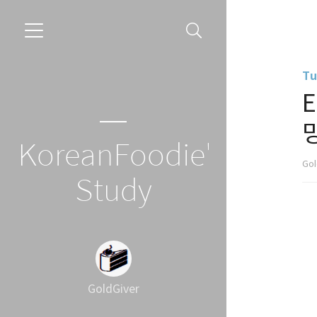
Tu
E
KoreanFoodie's
Gol
Study
GoldGiver