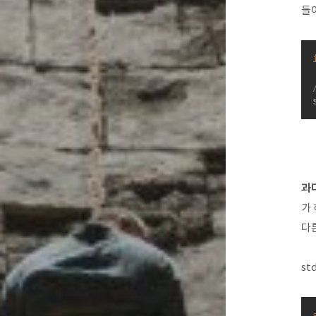
들어
과다
가 
다
st