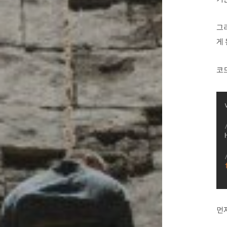
그리
게 
코드
먼저