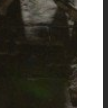
	Session* se
	session->s
	WSAB
	wsaBuf.buf
	wsaBuf
	overlappedE