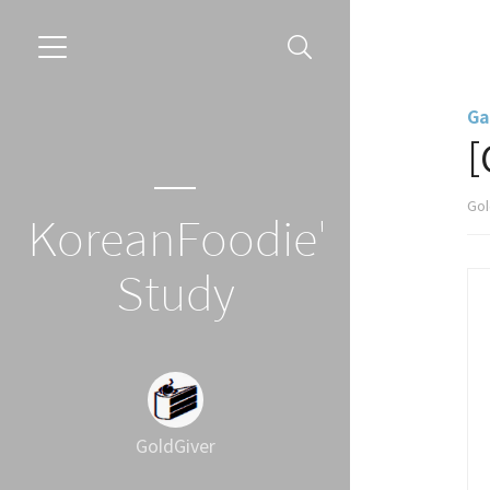
Ga
[
Gol
KoreanFoodie's
Study
GoldGiver