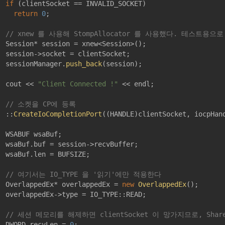
if
 (clientSocket == INVALID_SOCKET)

return
0
;

// xnew 를 사용해 StompAllocator 를 사용했다. 테스트용으로
ssion = xnew<Session>();

ocket = clientSocket;

	sessionManager.
push_back
(session);

	cout << 
"Client Connected !"
 << endl;

// 소켓을 CP에 등록
	::
CreateIoCompletionPort
((HANDLE)clientSocket, iocpHan
UF wsaBuf;

 = session->recvBuffer;

.len = BUFSIZE;

// 여기서는 IO_TYPE 을 '읽기'에만 적용한다
	OverlappedEx* overlappedEx = 
new
OverlappedEx
();

x->type = IO_TYPE::READ;

// 세션 메모리를 해제하면 clientSocket 이 망가지므로, Sha
	DWORD recvLen = 
0
;
