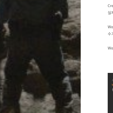
Cr
실제
Wo
수
Wo
{
	SOCKADD