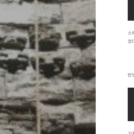
스레
었다
반면
기존