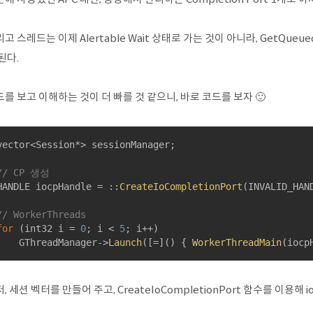
고 스레드는 이제 Alertable Wait 상태로 가는 것이 아니라, GetQueu
된다.
를 보고 이해하는 것이 더 빠를 것 같으니, 바로 코드를 보자 🙂
vector<Session*> sessionManager;

// CP 생성
HANDLE iocpHandle = ::
CreateIoCompletionPort
(INVALID_HAN
// WorkerThreads
for
 (int32 i = 
0
; i < 
5
; i++)

    GThreadManager->
Launch
([=]() { 
WorkerThreadMain
(iocp
, 세션 벡터를 만들어 주고, CreateIoCompletionPort 함수를 이용해 