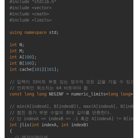
#
include
"stdlib.h"
#
include
<vector>
#
include
<cmath>
#
include
<limits>
using
namespace
 std;

int
int
int
 A[
100
int
 B[
100
int
 cache[
101
][
101
];

// 입력이 32비트 부호 있는 정수의 모든 값을 가질 수 있으
// 인위적인 최소치는 64 비트여야 함
const
long
long
 NEGINF = numeric_limits<
long
long
>::
// min(A[indexA], B[indexB]), max(A[indexA], B[in
// 합친 증가 부분 수열의 최대 길이를 반환한다.
// 단 indexA == indexB == -1 혹은 A[indexA] != B[
int
jlis
(
int
 indexA, 
int
 indexB)
{

// 메모이제이션