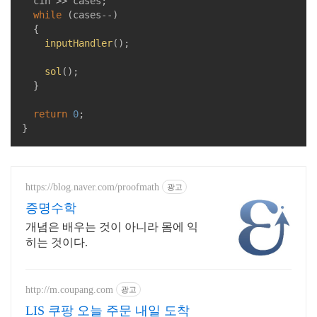
	cin >> cases;

while
 (cases--)

	{

inputHandler
();

sol
();

	}

return
0
;

}
https://blog.naver.com/proofmath
광고
증명수학
개념은 배우는 것이 아니라 몸에 익
히는 것이다.
http://m.coupang.com
광고
LIS 쿠팡 오늘 주문 내일 도착