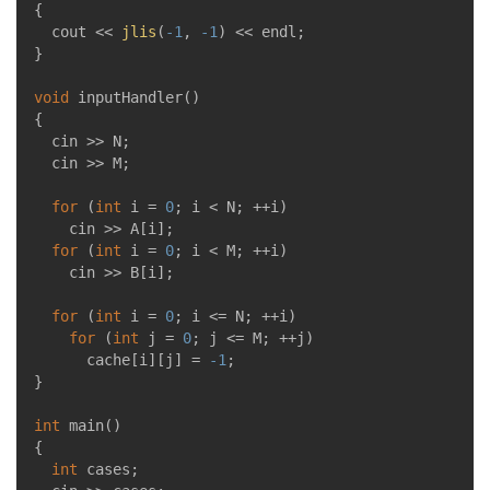
{

	cout << 
jlis
(
-1
, 
-1
) << endl;

}

void
inputHandler
()
{

	cin >> N;

	cin >> M;

for
 (
int
 i = 
0
; i < N; ++i)

		cin >> A[i];

for
 (
int
 i = 
0
; i < M; ++i)

		cin >> B[i];

for
 (
int
 i = 
0
; i <= N; ++i)

for
 (
int
 j = 
0
; j <= M; ++j)

			cache[i][j] = 
-1
;

}

int
main
()
{

int
 cases;
