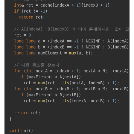
int
& ret = cache[indexA + 
1
][indexB + 
1
];

if
 (ret != 
-1
)

return
 ret;

// A[indexA], B[indexB] 가 이미 존재하지만, 값이 같
	ret = 
0
;

long
long
 a = (indexA == 
-1
 ? NEGINF : A[indexA]);

long
long
 b = (indexB == 
-1
 ? NEGINF : B[indexB]);

long
long
 maxElement = 
max
(a, b);

// 다음 원소를 찾는다
for
 (
int
 nextA = indexA + 
1
; nextA < N; ++nextA)

if
 (maxElement < A[nextA])

			ret = 
max
(ret, 
jlis
(nextA, indexB) + 
1
);

for
 (
int
 nextB = indexB + 
1
; nextB < M; ++nextB)

if
 (maxElement < B[nextB])

			ret = 
max
(ret, 
jlis
(indexA, nextB) + 
1
);

return
 ret;

}

void
sol
()