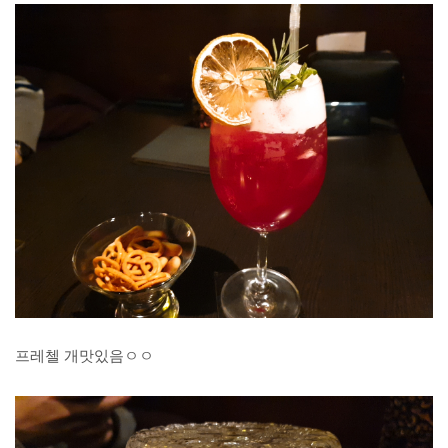
프레첼 개맛있음ㅇㅇ