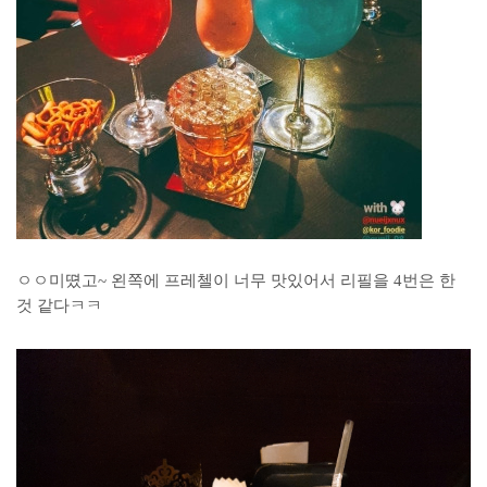
ㅇㅇ미뗬고~ 왼쪽에 프레첼이 너무 맛있어서 리필을 4번은 한
것 같다ㅋㅋ