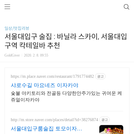
일상/맛집리뷰
서울대입구 술집 : 바닐라 스카이, 서울대입
구역 칵테일바 추천
GoldGiver
2020. 2. 8. 09:55
https://m.place.naver.com/restaurant/1791774482
광고
샤로수길 마요네즈 이자카야
숯불 야키토리와 전골등 다양한안주가있는 귀여운 케
쥬얼이자카야
http://m.store.naver.com/places/detail?id=38276874
광고
서울대입구룸술집 토모이자카