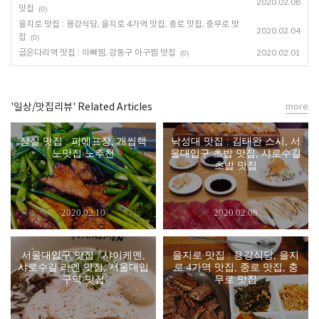
2020.02.08
맛집
(0)
을지로 맛집 : 용강식당, 을지로 4가역 맛집, 종로 맛집, 충무로 맛
2020.02.04
집
(0)
굽은다리역 맛집 : 아빠찜, 강동구 아구찜 맛집
2020.02.01
(0)
'일상/맛집리뷰' Related Articles
more
잠실 맛집 : 피에프창, 개씹핵
낙성대 맛집 : 김태완 스시, 서
노맛집 노추천
울대입구 초밥 맛집, 샤로수길
초밥 맛집
2020.02.10
2020.02.08
서울대입구 맛집 : 샤이케멘,
을지로 맛집 : 용강식당, 을지
샤로수길 라멘 맛집, 서울대입
로 4가역 맛집, 종로 맛집, 충
구역 맛집
무로 맛집