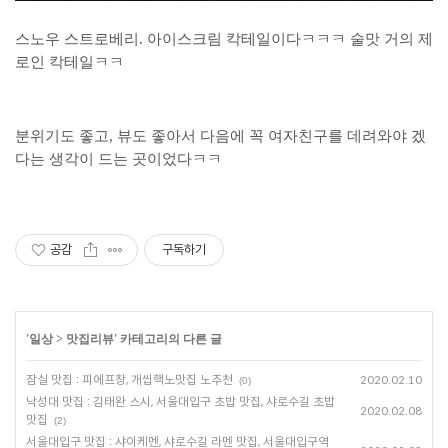
스노우 스트로베리. 아이스크림 칵테일이다ㅋㅋㅋ 술맛 거의 제
로인 칵테일ㅋㅋ
분위기도 좋고, 뷰도 좋아서 다음에 꼭 여자친구를 데려와야 겠
다는 생각이 드는 곳이었다ㅋㅋ
공감
구독하기
'
일상
>
맛집리뷰
' 카테고리의 다른 글
잠실 맛집 : 피에프창, 개씹핵노맛집 노추천
2020.02.10
(0)
낙성대 맛집 : 김태완 스시, 서울대입구 초밥 맛집, 샤로수길 초밥
2020.02.08
맛집
(2)
서울대입구 맛집 : 샤이케멘, 샤로수길 라멘 맛집, 서울대입구역