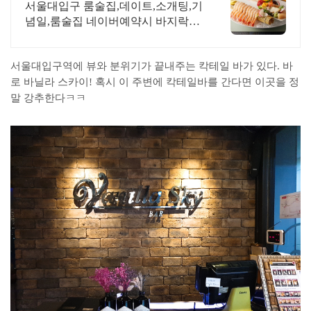
야 프라이빗 룸 이자카야
서울대입구 룸술집,데이트,소개팅,기
념일,룸술집 네이버예약시 바지락버
터술찜제공
서울대입구역에 뷰와 분위기가 끝내주는 칵테일 바가 있다. 바
로 바닐라 스카이! 혹시 이 주변에 칵테일바를 간다면 이곳을 정
말 강추한다ㅋㅋ