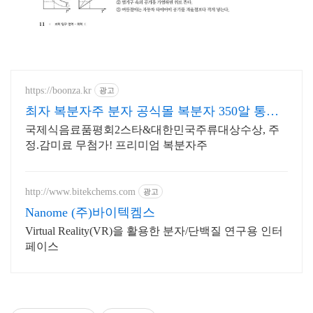
https://boonza.kr
광고
최자 복분자주 분자 공식몰 복분자 350알 통째
로!
국제식음료품평회2스타&대한민국주류대상수상, 주
정.감미료 무첨가! 프리미엄 복분자주
http://www.bitekchems.com
광고
Nanome (주)바이텍켐스
Virtual Reality(VR)을 활용한 분자/단백질 연구용 인터
페이스