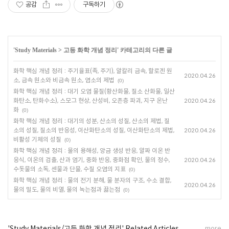
공감
구독하기
'
Study Materials
>
고등 화학 개념 정리
' 카테고리의 다른 글
화학 핵심 개념 정리 : 주기율표(족, 주기), 알칼리 금속, 할로겐 원
2020.04.26
소, 금속 원소와 비금속 원소, 염소의 제법
(0)
화학 핵심 개념 정리 : 대기 오염 물질(황산화물, 질소 산화물, 일산
화탄소, 탄화수소), 스모그 현상, 산성비, 오존층 파괴, 지구 온난
2020.04.26
화
(0)
화학 핵심 개념 정리 : 대기의 성분, 산소의 성질, 산소의 제법, 질
소의 성질, 질소의 반응성, 이산화탄소의 성질, 이산화탄소의 제법,
2020.04.26
비활성 기체의 성질
(0)
화학 핵심 개념 정리 : 물의 용해성, 앙금 생성 반응, 알짜 이온 반
응식, 이온의 검출, 산과 염기, 중화 반응, 중화점 확인, 물의 정수,
2020.04.26
수돗물의 소독, 센물과 단물, 수질 오염의 지표
(0)
화학 핵심 개념 정리 : 물의 전기 분해, 물 분자의 구조, 수소 결합,
2020.04.26
물의 밀도, 물의 비열, 물의 녹는점과 끓는점
(0)
'Study Materials/고등 화학 개념 정리' Related Articles
more