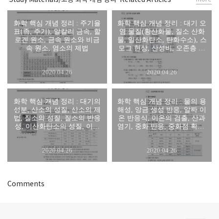
화학 핵심 개념 정리 : 주기율
화학 핵심 개념 정리 : 대기 오
표(족, 주기), 알칼리 금속, 할
염 물질(황산화물, 질소 산화
로겐 원소, 금속 원소와 비금
물, 일산화탄소, 탄화수소), 스
속 원소, 염소의 제법
모그 현상, 산성비, 오존층 파
괴, 지구 온난화
2020.04.26
2020.04.26
화학 핵심 개념 정리 : 대기의
화학 핵심 개념 정리 : 물의 용
성분, 산소의 성질, 산소의 제
해성, 앙금 생성 반응, 알짜 이
법, 질소의 성질, 질소의 반응
온 반응식, 이온의 검출, 산과
성, 이산화탄소의 성질, 이산
염기, 중화 반응, 중화점 확인,
화탄소의 제법, 비활성 기체의
물의 정수, 수돗물의 소독, 센
성질
물과 단물, 수질 오염의 지표
2020.04.26
2020.04.26
Comments