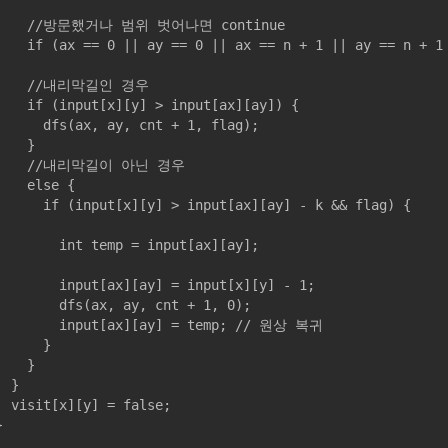
방문했거나 범위 벗어나면 continue

|| ay == 0 || ax == n + 1 || ay == n + 1 || visit[ax][ay]) continue;

//내리막길인 경우

input[x][y] > input[ax][ay]) {

dfs(ax, ay, cnt + 1, flag);

		}

//내리막길이 아닌 경우

	else {

 (input[x][y] > input[ax][ay] - k && flag) {

		int temp = input[ax][ay];

	input[ax][ay] = input[x][y] - 1;

		dfs(ax, ay, cnt + 1, 0);

		input[ax][ay] = temp; // 원상 복귀

			}

		}

}

x][y] = false;


