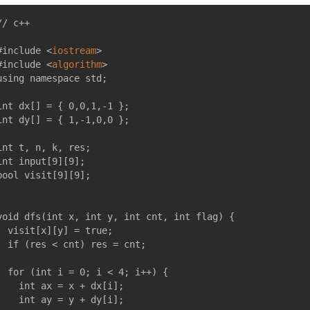
// c++

#include 
<
iostream
>
#include 
<
algorithm
>
using namespace std;

int dx[] = { 0,0,1,-1 };

int dy[] = { 1,-1,0,0 };

int t, n, k, res;

int input[9][9];

bool visit[9][9];

void dfs(int x, int y, int cnt, int flag) {

x][y] = true;

< cnt) res = cnt;

i = 0; i < 4; i++) {

nt ax = x + dx[i];

nt ay = y + dy[i];
