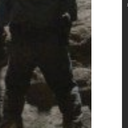
	ios_base::
	ci
	for (int t
		
	
		i
		for
			
		
			
		for
			
		