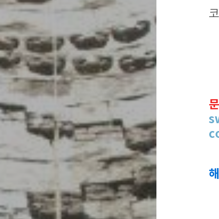
코
문
s
c
해