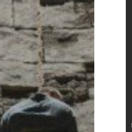
		//
		if (ax == 0 
		
		if (
			
		
	
			if
		
			
		
		
	
	visit[
}