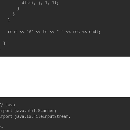
				dfs(i, j, 1, 1);

				}

			}

		}

<< "#" << tc << " " << res << endl;

}

// java

import java.util.Scanner;

import java.io.FileInputStream;

*
