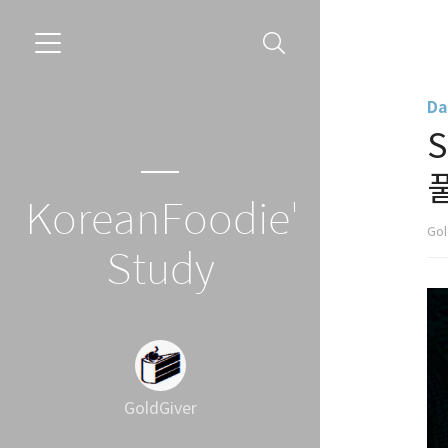
Da
풀
KoreanFoodie's
Gol
Study
GoldGiver