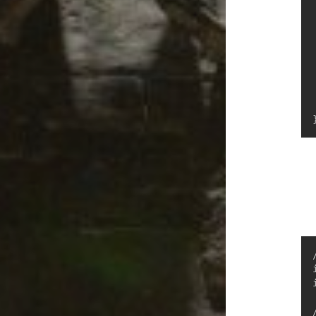
	
		cout 
	
/