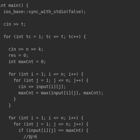
int main() {

sync_with_stdio(false);

n >> t;

c = 1; tc <= t; tc++) {

cin >> n >> k;

	res = 0;

nt maxCnt = 0;

 (int i = 1; i <= n; i++) {

for (int j = 1; j <= n; j++) {

		cin >> input[i][j];

	maxCnt = max(input[i][j], maxCnt);

			}

		}

 (int i = 1; i <= n; i++) {

for (int j = 1; j <= n; j++) {

		if (input[i][j] == maxCnt) {

					//탐색
