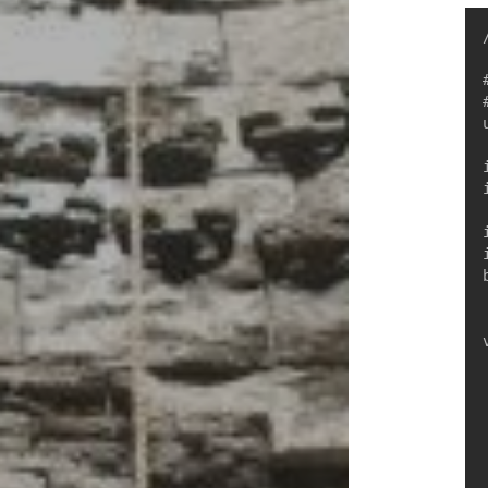
	visit[
	if (res 
	for (int 
		i
		i