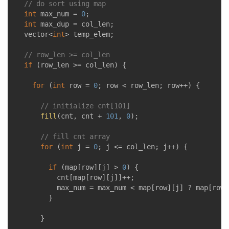
// do sort using map
int
 max_num = 
0
;

int
 max_dup = col_len;

	vector<
int
> temp_elem;

// row_len >= col_len
if
 (row_len >= col_len) {

for
 (
int
 row = 
0
; row < row_len; row++) {

// initialize cnt[101]
fill
(cnt, cnt + 
101
, 
0
);

// fill cnt array
for
 (
int
 j = 
0
; j <= col_len; j++) {

if
 (map[row][j] > 
0
) {

					cnt[map[row][j]]++;

					max_num = max_num < map[row][j] ? map[row][j] : max_num;

				}

			}
