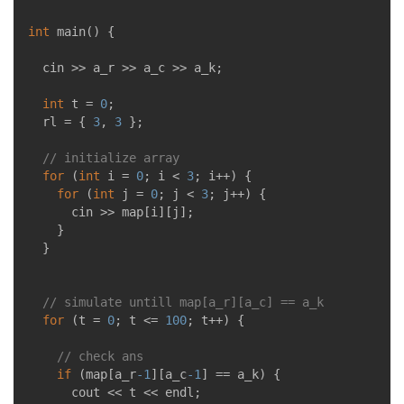
int
main
()
{

	cin >> a_r >> a_c >> a_k;

int
 t = 
0
;

	rl = { 
3
, 
3
 };

// initialize array
for
 (
int
 i = 
0
; i < 
3
; i++) {

for
 (
int
 j = 
0
; j < 
3
; j++) {

			cin >> map[i][j];

		}

	}

// simulate untill map[a_r][a_c] == a_k
for
 (t = 
0
; t <= 
100
; t++) {

// check ans
if
 (map[a_r
-1
][a_c
-1
] == a_k) {

			cout << t << endl;
