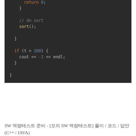
return
0
;

		}

// do sort
sort
();

	}

if
 (t > 
100
) {

		cout << 
-1
 << endl;

	}

}
SW 역량테스트 준비 - [모의 SW 역량테스트] 풀이 / 코드 / 답안
(C++ / JAVA)