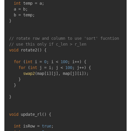
int
 temp = a;

	a = b;

	b = temp;

}

// rotate row and column to use 'sort' fucntion
// use this only if c_len > r_len
void
rotate2
()
{

for
 (
int
 i = 
0
; i < 
100
; i++) {

for
 (
int
 j = i; j < 
100
; j++) {

swap2
(map[i][j], map[j][i]);

		}

	}

}

void
update_rl
()
{

int
 isRow = 
true
;
