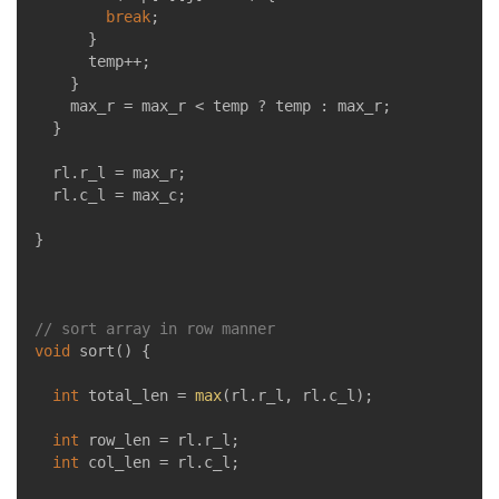
break
;

			}

			temp++;

		}

		max_r = max_r < temp ? temp : max_r;

	}

	rl.r_l = max_r;

	rl.c_l = max_c;

}

// sort array in row manner
void
sort
()
{

int
 total_len = 
max
(rl.r_l, rl.c_l);

int
 row_len = rl.r_l;

int
 col_len = rl.c_l;
