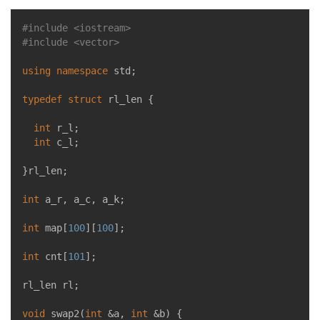
#
include
<iostream>
#
include
<vector>
using
namespace
 std;

typedef
struct
rl_len
 {
int
 r_l;

int
 c_l;

}rl_len;

int
 a_r, a_c, a_k;

int
 map[
100
][
100
];

int
 cnt[
101
];

rl_len rl;

void
swap2
(
int
 &a, 
int
 &b)
{
