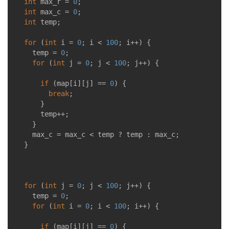
int
 max_r = 
0
;

int
 max_c = 
0
;

int
 temp;

for
 (
int
 i = 
0
; i < 
100
; i++) {

		temp = 
0
;

for
 (
int
 j = 
0
; j < 
100
; j++) {

if
 (map[i][j] == 
0
) {

break
;

			}

			temp++;

		}

		max_c = max_c < temp ? temp : max_c;

	}

for
 (
int
 j = 
0
; j < 
100
; j++) {

		temp = 
0
;

for
 (
int
 i = 
0
; i < 
100
; i++) {

if
 (map[i][j] == 
0
) {
