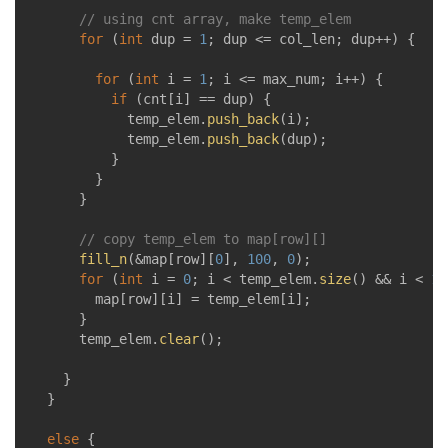
// using cnt array, make temp_elem
for
 (
int
 dup = 
1
; dup <= col_len; dup++) {

for
 (
int
 i = 
1
; i <= max_num; i++) {

if
 (cnt[i] == dup) {

						temp_elem.
push_back
(i);

						temp_elem.
push_back
(dup);

					}

				}

			}

// copy temp_elem to map[row][]
fill_n
(&map[row][
0
], 
100
, 
0
);

for
 (
int
 i = 
0
; i < temp_elem.
size
() && i < 
10
				map[row][i] = temp_elem[i];

			}

			temp_elem.
clear
();

		}

	}

else
 {
