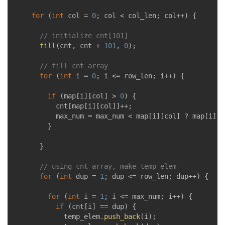
for
 (
int
 col = 
0
; col < col_len; col++) {

// initialize cnt[101]
fill
(cnt, cnt + 
101
, 
0
);

// fill cnt array
for
 (
int
 i = 
0
; i <= row_len; i++) {

if
 (map[i][col] > 
0
) {

					cnt[map[i][col]]++;

					max_num = max_num < map[i][col] ? map[i][col] : max_num;

				}

			}

// using cnt array, make temp_elem
for
 (
int
 dup = 
1
; dup <= row_len; dup++) {

for
 (
int
 i = 
1
; i <= max_num; i++) {

if
 (cnt[i] == dup) {

						temp_elem.
push_back
(i);
