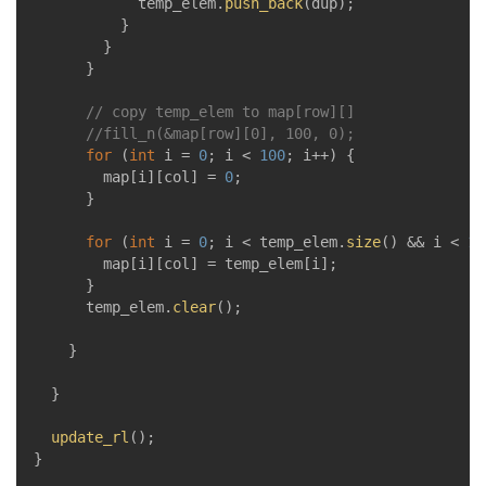
						temp_elem.
push_back
(dup);

					}

				}

			}

// copy temp_elem to map[row][]
//fill_n(&map[row][0], 100, 0);
for
 (
int
 i = 
0
; i < 
100
; i++) {

				map[i][col] = 
0
;

			}

for
 (
int
 i = 
0
; i < temp_elem.
size
() && i < 
10
				map[i][col] = temp_elem[i];

			}

			temp_elem.
clear
();

		}

	}

update_rl
();

}
