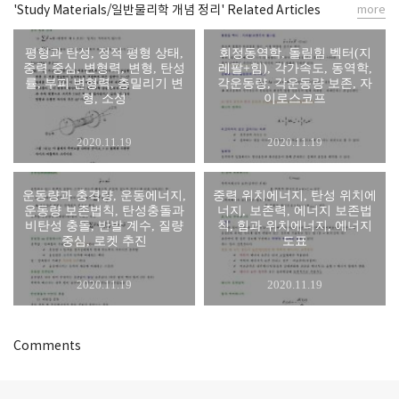
'Study Materials/일반물리학 개념 정리' Related Articles
more
평형과 탄성, 정적 평형 상태,
회정동역학, 돌림힘 벡터(지
중력 중심, 변형력, 변형, 탄성
레팔+힘), 각가속도, 동역학,
률, 부피 변형력, 층밀리기 변
각운동량, 각운동량 보존, 자
형, 소성
이로스코프
2020.11.19
2020.11.19
운동량과 충격량, 운동에너지,
중력 위치에너지, 탄성 위치에
운동량 보존법칙, 탄성충돌과
너지, 보존력, 에너지 보존법
비탄성 충돌, 반발 계수, 질량
칙, 힘과 위치에너지, 에너지
중심, 로켓 추진
도표
2020.11.19
2020.11.19
Comments