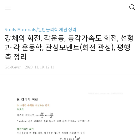
Study Materials/일반물리학 개념 정리
강체의 회전, 각운동, 등각가속도 회전, 선형
과 각 운동학, 관성모멘트(회전 관성), 평행
축 정리
GoldGiver
2020. 11. 19. 12:11