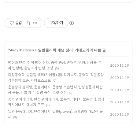
공감
구독하기
'
Study Materials
>
일반물리학 개념 정리
' 카테고리의 다른 글
평형과 탄성, 정적 평형 상태, 중력 중심, 변형력, 변형, 탄성률, 부
2020.11.19
피 변형력, 층밀리기 변형, 소성
(0)
회정동역학, 돌림힘 벡터(지레팔+힘), 각가속도, 동역학, 각운동량,
2020.11.19
각운동량 보존, 자이로스코프
(0)
운동량과 충격량, 운동에너지, 운동량 보존법칙, 탄성충돌과 비탄
2020.11.19
성 충돌, 반발 계수, 질량 중심, 로켓 추진
(0)
중력 위치에너지, 탄성 위치에너지, 보존력, 에너지 보존법칙, 힘과
2020.11.19
위치에너지, 에너지 도표
(0)
일과 운동에너지, 탄성에너지, 일률(power), 스프링에 매달린 물
2020.11.19
체
(0)