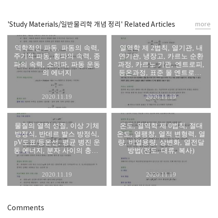
'Study Materials/일반물리학 개념 정리' Related Articles
more
역학적인 파동, 파동의 속력,
열역학 제 2법칙, 열기관, 내
주기적 파동, 횡파의 속력, 종
연기관, 냉장고, 카르노 순환
파의 속력, 소리파, 파동 운동
과정, 카르노 기관, 엔트로피,
의 에너지
등온과정, 표준 몰 엔트로피,
가역과정
2020.11.19
2020.11.19
물질의 열적 성질, 이상 기체
온도, 열역학 제 0법칙, 절대
방정식, 반데르 발스 방정식,
온도, 열팽창, 열적 변형력, 열
pV도표/등온선, 평균 병진 운
량, 비열용량, 상변화, 열전달
동 에너지, 분자 사이의 충돌,
방법(전도, 대류, 복사)
열용량, 정적물용량, 에너지
등분배정리, 분자 속력
2020.11.19
2020.11.19
Comments