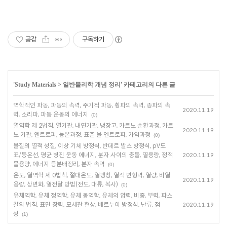
공감
구독하기
'
Study Materials
>
일반물리학 개념 정리
' 카테고리의 다른 글
역학적인 파동, 파동의 속력, 주기적 파동, 횡파의 속력, 종파의 속
2020.11.19
력, 소리파, 파동 운동의 에너지
(0)
열역학 제 2법칙, 열기관, 내연기관, 냉장고, 카르노 순환과정, 카르
2020.11.19
노 기관, 엔트로피, 등온과정, 표준 몰 엔트로피, 가역과정
(0)
물질의 열적 성질, 이상 기체 방정식, 반데르 발스 방정식, pV도
표/등온선, 평균 병진 운동 에너지, 분자 사이의 충돌, 열용량, 정적
2020.11.19
물용량, 에너지 등분배정리, 분자 속력
(0)
온도, 열역학 제 0법칙, 절대온도, 열팽창, 열적 변형력, 열량, 비열
2020.11.19
용량, 상변화, 열전달 방법(전도, 대류, 복사)
(0)
유체역학, 유체 정역학, 유체 동역학, 유체의 압력, 비중, 부력, 파스
칼의 법칙, 표면 장력, 모세관 현상, 베르누이 방정식, 난류, 점
2020.11.19
성
(1)