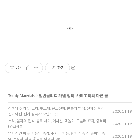
공감
구독하기
'
Study Materials
>
일반물리학 개념 정리
' 카테고리의 다른 글
전하와 전기장, 도체, 부도체, 유도전하, 쿨롱의 법칙, 전기장 계산,
2020.11.19
전기력선, 전기 쌍극자 모멘트
(0)
소리, 음파의 인식, 음의 세기, 데시벨, 맥놀이, 도플러 효과, 충격파
2020.11.19
(쇼크웨이브)
(0)
역학적인 파동, 파동의 속력, 주기적 파동, 횡파의 속력, 종파의 속
2020.11.19
력, 소리파, 파동 운동의 에너지
(0)