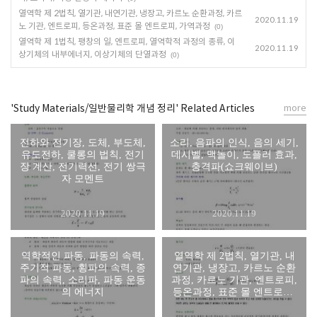
열역학 제 2법칙, 열기관, 내연기관, 냉장고, 카르노 순환과정, 카르
2020.11.19
노 기관, 엔트로피, 등온과정, 표준 몰 엔트로피, 가역과정
(0)
열역학 제 1법칙, 팽창의 일, 엔트로피, 열역학적 과정의 종류, 이
2020.11.19
상기체의 내부에너지, 이상기체의 단열과정
(0)
'Study Materials/일반물리학 개념 정리' Related Articles
more
전하와 전기장, 도체, 부도체,
소리, 음파의 인식, 음의 세기,
유도전하, 쿨롱의 법칙, 전기
데시벨, 맥놀이, 도플러 효과,
장 계산, 전기력선, 전기 쌍극
충격파(쇼크웨이브)
자 모멘트
2020.11.19
2020.11.19
역학적인 파동, 파동의 속력,
열역학 제 2법칙, 열기관, 내
주기적 파동, 횡파의 속력, 종
연기관, 냉장고, 카르노 순환
파의 속력, 소리파, 파동 운동
과정, 카르노 기관, 엔트로피,
의 에너지
등온과정, 표준 몰 엔트로피,
가역과정