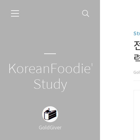
St
KoreanFoodie's
Gol
Study
GoldGiver