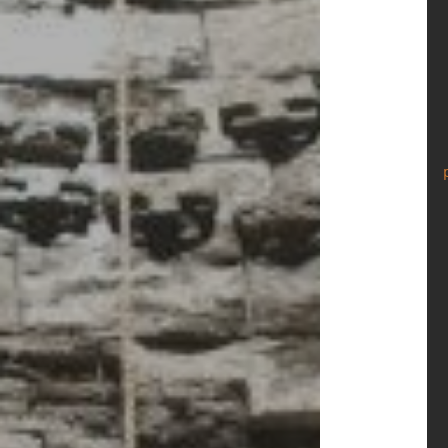
		
	
	POINT   