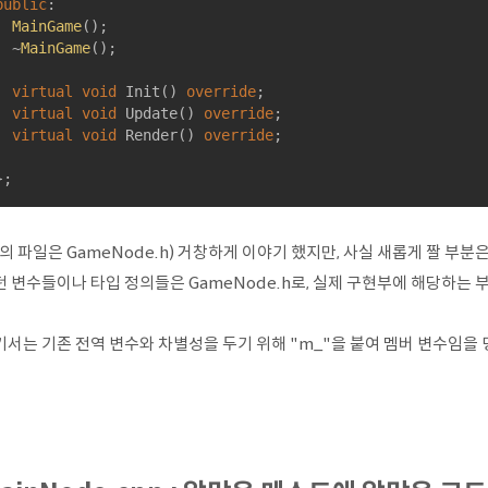
public
:

MainGame
();

	~
MainGame
();

virtual
void
Init
()
override
;

virtual
void
Update
()
override
;

virtual
void
Render
()
override
;

};
의 파일은 GameNode.h) 거창하게 이야기 했지만, 사실 새롭게 짤 부분은 거
 변수들이나 타입 정의들은 GameNode.h로, 실제 구현부에 해당하는 부
기서는 기존 전역 변수와 차별성을 두기 위해 "m_"을 붙여 멤버 변수임을