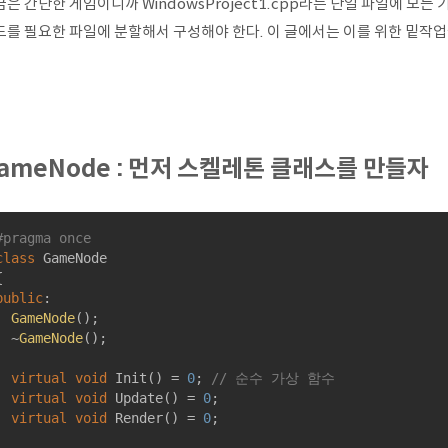
은 간단한 게임이니까 WindowsProject1.cpp라는 단일 파일에 모
드를 필요한 파일에 분할해서 구성해야 한다. 이 글에서는 이를 위한 밑작업
ameNode : 먼저 스켈레톤 클래스를 만들자
#
pragma
 once
class
GameNode
{
public
:

GameNode
();

	~
GameNode
();

virtual
void
Init
()
= 
0
; 
// 순수 가상 함수
virtual
void
Update
()
= 
0
;

virtual
void
Render
()
= 
0
;
