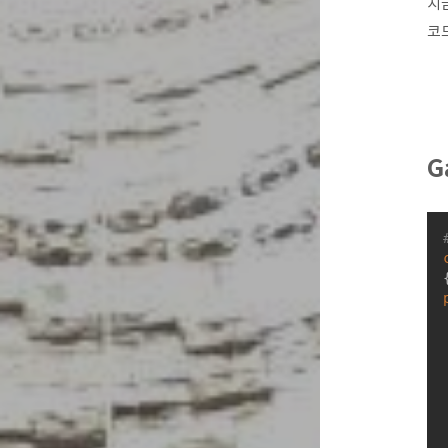
지금
코
G