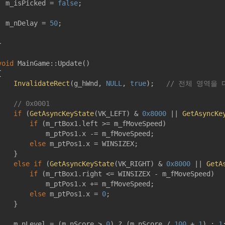
	m_isPicked = 
false
;

	m_nDelay = 
50
;



void
MainGame::Update
()


InvalidateRect
(g_hWnd, 
NULL
, 
true
);   
// 전체 영역을 
// 0x0001
if
 (
GetAsyncKeyState
(VK_LEFT) & 
0x8000
 || 
GetAsyncKe
if
 (m_rtBox1.left >= m_fMoveSpeed)

            m_ptPos1.x -= m_fMoveSpeed;

else
 m_ptPos1.x = WINSIZEX;

    }

else
if
 (
GetAsyncKeyState
(VK_RIGHT) & 
0x8000
 || 
GetA
if
 (m_rtBox1.right <= WINSIZEX - m_fMoveSpeed)

            m_ptPos1.x += m_fMoveSpeed;

else
 m_ptPos1.x = 
0
;

    }

    m_nLevel = (m_nScore > 
0
) ? (m_nScore / 
100
 + 
1
) : 
1
;