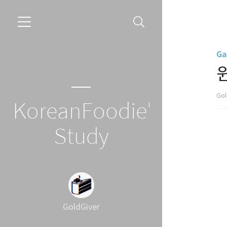
Ga
Gol
KoreanFoodie's
Study
GoldGiver