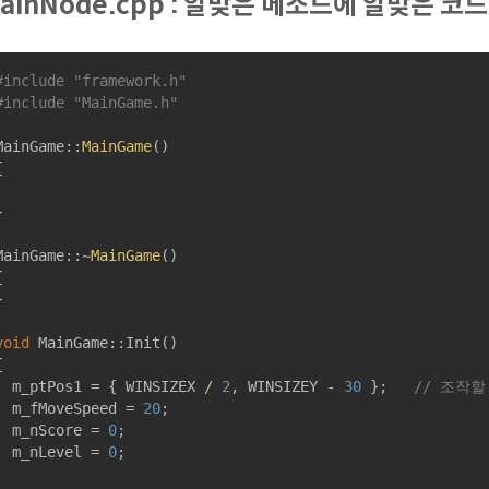
ainNode.cpp : 알맞은 메소드에 알맞은 코
#
include
"framework.h"
#
include
"MainGame.h"
MainGame::
MainGame
()





MainGame::~
MainGame
()





void
MainGame::Init
()


	m_ptPos1 = { WINSIZEX / 
2
, WINSIZEY - 
30
 };   
// 조작
	m_fMoveSpeed = 
20
;

	m_nScore = 
0
;

	m_nLevel = 
0
;
