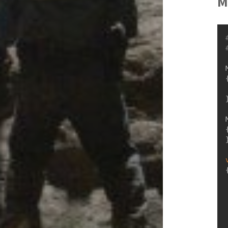
M
{
}
{
}
{