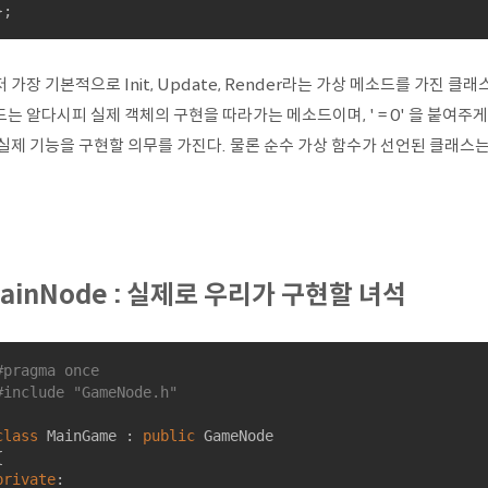
};
 가장 기본적으로 Init, Update, Render라는 가상 메소드를 가진 클
는 알다시피 실제 객체의 구현을 따라가는 메소드이며, ' = 0' 을 붙여주
 실제 기능을 구현할 의무를 가진다. 물론 순수 가상 함수가 선언된 클래스는
ainNode : 실제로 우리가 구현할 녀석
#
pragma
 once
#
include
"GameNode.h"
class
MainGame
 :
public
 GameNode

private
:
