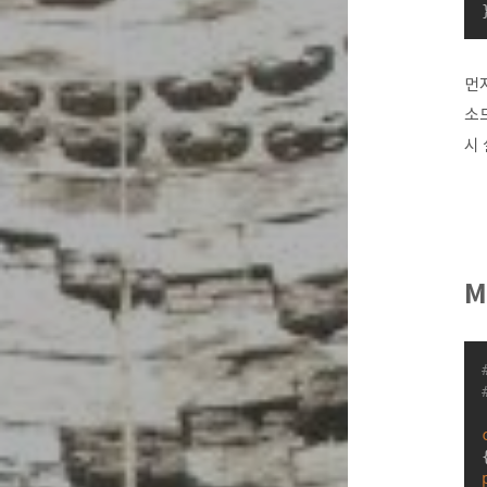
먼저
소드
시
M