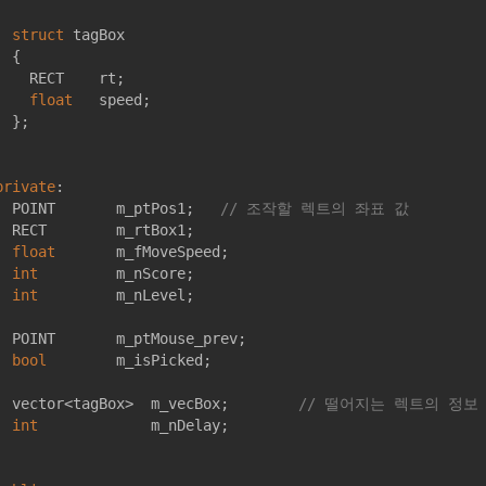
struct
tagBox
	{
RECT    rt;

float
   speed;

};

private
:

	POINT       m_ptPos1;   
// 조작할 렉트의 좌표 값
	RECT        m_rtBox1;                                 
float
       m_fMoveSpeed;

int
         m_nScore;

int
         m_nLevel;

    m_ptMouse_prev;

bool
        m_isPicked;

	vector<tagBox>	m_vecBox;        
// 떨어지는 렉트의 정보
int
             m_nDelay;
