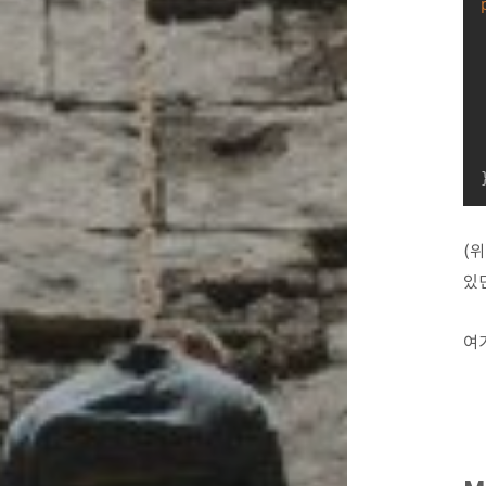
(위
있던
여