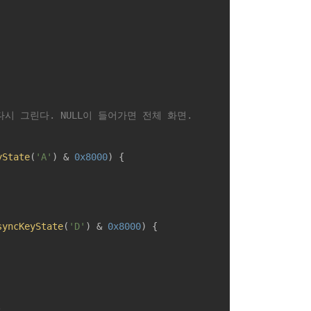
다시 그린다. NULL이 들어가면 전체 화면.
yState
(
'A'
) & 
0x8000
) {

syncKeyState
(
'D'
) & 
0x8000
) {


