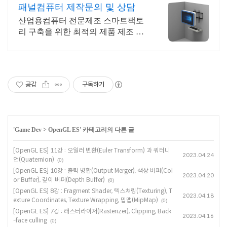
패널컴퓨터 제작문의 및 상담
산업용컴퓨터 전문제조 스마트팩토
리 구축을 위한 최적의 제품 제조 생
산 디앤시스
공감
구독하기
'
Game Dev
>
OpenGL ES
' 카테고리의 다른 글
[OpenGL ES] 11강 : 오일러 변환(Euler Transform) 과 쿼터니
2023.04.24
언(Quaternion)
(0)
[OpenGL ES] 10강 : 출력 병합(Output Merger), 색상 버퍼(Col
2023.04.20
or Buffer), 깊이 버퍼(Depth Buffer)
(0)
[OpenGL ES] 8강 : Fragment Shader, 텍스쳐링(Texturing), T
2023.04.18
exture Coordinates, Texture Wrapping, 밉맵(MipMap)
(0)
[OpenGL ES] 7강 : 래스터라이저(Rasterizer), Clipping, Back
2023.04.16
-face culling
(0)