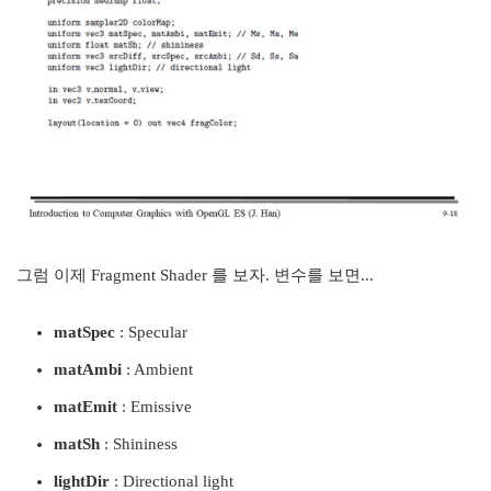
그럼 이제 Fragment Shader 를 보자. 변수를 보면...
matSpec
: Specular
matAmbi
: Ambient
matEmit
: Emissive
matSh
: Shininess
lightDir
: Directional light