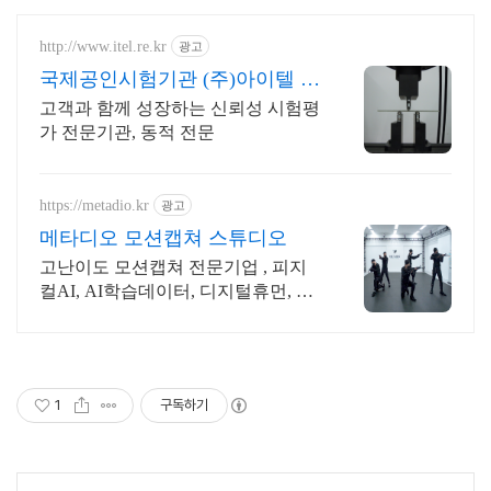
http://www.itel.re.kr
광고
국제공인시험기관 (주)아이텔 역
학, 환경, 전장시험 전문
고객과 함께 성장하는 신뢰성 시험평
가 전문기관, 동적 전문
https://metadio.kr
광고
메타디오 모션캡쳐 스튜디오
고난이도 모션캡쳐 전문기업 , 피지
컬AI, AI학습데이터, 디지털휴먼, 인
간문화재
1
구독하기