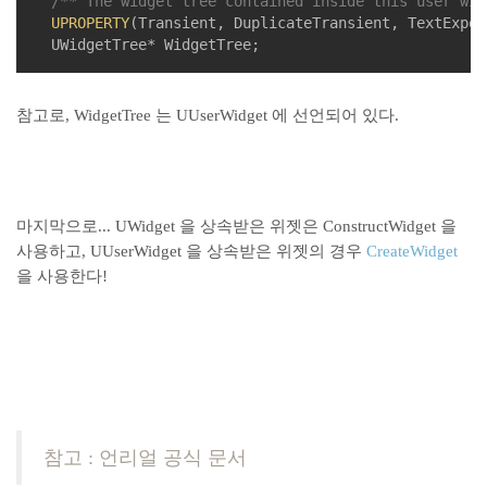
/** The widget tree contained inside this user wid
UPROPERTY
(Transient, DuplicateTransient, TextExpor
	UWidgetTree* WidgetTree;
참고로, WidgetTree 는 UUserWidget 에 선언되어 있다.
마지막으로... UWidget 을 상속받은 위젯은 ConstructWidget 을
사용하고, UUserWidget 을 상속받은 위젯의 경우
CreateWidget
을 사용한다!
참고 : 언리얼 공식 문서