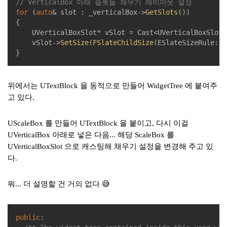
// VerticalBox 아래 슬롯들 채우기 레이아웃 설정
for
 (
auto
& slot : _verticalBox->
GetSlots
())

{

    UVerticalBoxSlot* vSlot = Cast<UVerticalBoxSlot>(
    vSlot->
SetSize
(
FSlateChildSize
(ESlateSizeRule::F
}
위에서는 UTextBlock 을 동적으로 만들어 WidgetTree 에 붙여주
고 있다.
UScaleBox 를 만들어 UTextBlock 을 붙이고, 다시 이걸
UVerticalBox 아래로 넣은 다음... 해당 ScaleBox 를
UVerticalBoxSlot 으로 캐스팅해 채우기 설정을 변경해 주고 있
다.
뭐... 더 설명할 건 거의 없다 😅
public
:
