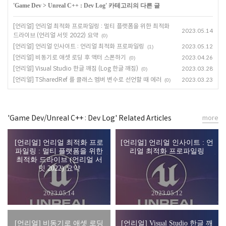
'
Game Dev
>
Unreal C++ : Dev Log
' 카테고리의 다른 글
[언리얼] 언리얼 최적화 프로파일링 : 멀티 플랫폼을 위한 최적화
2023.05.14
드라이브 (언리얼 서밋 2022) 요약
(0)
[언리얼] 언리얼 인사이트 : 언리얼 최적화 프로파일링
2023.05.12
(1)
[언리얼] 비동기로 애셋 로딩 후 액터 스폰하기
2023.04.26
(0)
[언리얼] Visual Studio 한글 깨짐 (Log 한글 깨짐)
2023.03.28
(0)
[언리얼] TSharedRef 를 클래스 멤버 변수로 선언할 때 에러
2023.03.23
(0)
'Game Dev/Unreal C++ : Dev Log' Related Articles
more
[언리얼] 언리얼 최적화 프로
[언리얼] 언리얼 인사이트 : 언
파일링 : 멀티 플랫폼을 위한
리얼 최적화 프로파일링
최적화 드라이브 (언리얼 서
밋 2022) 요약
2023.05.14
2023.05.12
[언리얼] 비동기로 애셋 로딩
[언리얼] Visual Studio 한글 깨