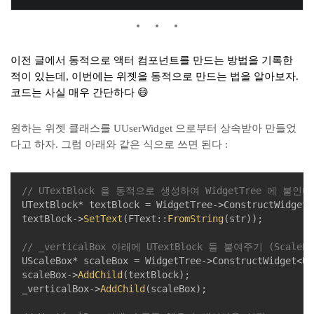
이전 글에서 동적으로 액터 컴포넌트를 만드는 방법을 기록한
적이 있는데, 이번에는 위젯을 동적으로 만드는 법을 알아보자.
코드는 사실 매우 간단하다 😄
원하는 위젯 클래스를 UUserWidget 으로부터 상속받아 만들었
다고 하자. 그럼 아래와 같은 식으로 쓰면 된다 :
// UTextBlock 을 동적으로 생성하여 WidgetTree 에 붙인다
UTextBlock* textBlock = WidgetTree->ConstructWidget<
textBlock->
SetText
(FText::
FromString
(str));

// _verticalBox 아래에 UTextBlock 들 붙여주기 (ScaleB
UScaleBox* scaleBox = WidgetTree->ConstructWidget<US
scaleBox->
AddChild
(textBlock);

_verticalBox->
AddChild
(scaleBox);
