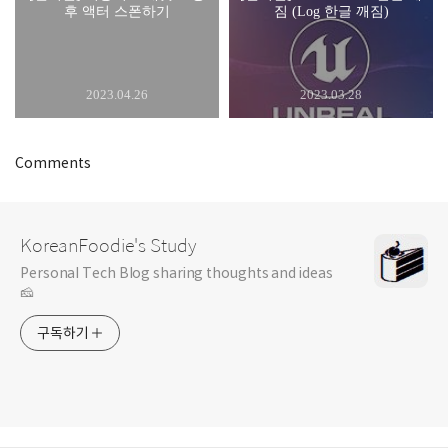
후 액터 스폰하기
짐 (Log 한글 깨짐)
2023.04.26
2023.03.28
Comments
KoreanFoodie's Study
Personal Tech Blog sharing thoughts and ideas
🧀
구독하기