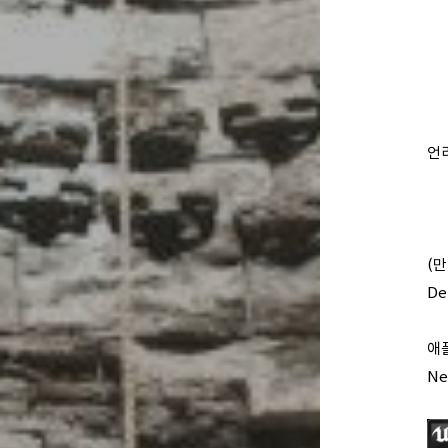
언
(만
De
애플
Ne