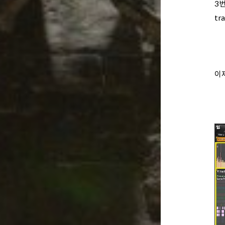
3번
tr
이제