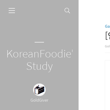
Ga
Gol
KoreanFoodie's
Study
GoldGiver