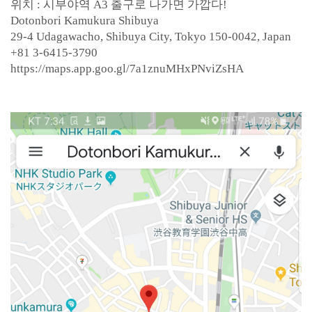
위치 : 시부야역 A3 출구로 나가면 가깝다!
Dotonbori Kamukura Shibuya
29-4 Udagawacho, Shibuya City, Tokyo 150-0042, Japan
+81 3-6415-3790
https://maps.app.goo.gl/7a1znuMHxPNviZsHA