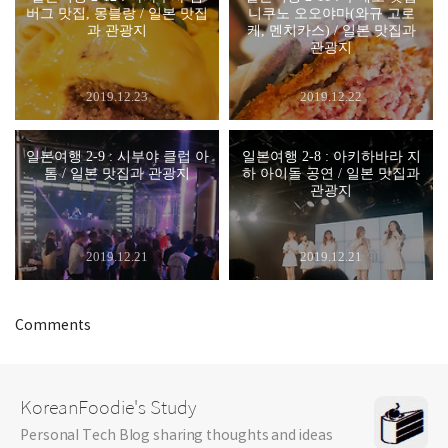
버그 맛집, 몽블랑 / 일본 맛집
니쿠노 오오야마(와규 고로
과 관광지
케, 멘치카스) / 일본 맛집과
관광지
2019.12.23
2019.12.22
일본여행 2-9 : 시부야 클럽 아
일본여행 2-8 : 아키하바라 지
톰 / 일본 맛집과 관광지
하 아이돌 공연 / 일본 맛집과
관광지
2019.12.21
2019.12.21
Comments
KoreanFoodie's Study
Personal Tech Blog sharing thoughts and ideas