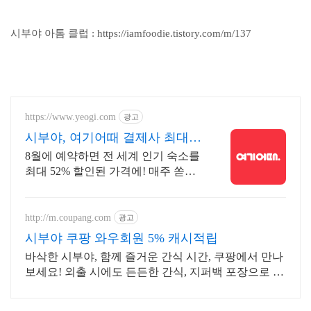
시부야 아톰 클럽 : https://iamfoodie.tistory.com/m/137
https://www.yeogi.com
광고
시부야, 여기어때 결제사 최대 2
만원 추가할인
8월에 예약하면 전 세계 인기 숙소를
최대 52% 할인된 가격에! 매주 쏟아
지는 다양한 혜택! 앱으로 알림 받고
똑똑하게 숙소 예약하기
http://m.coupang.com
광고
시부야 쿠팡 와우회원 5% 캐시적립
바삭한 시부야, 함께 즐거운 간식 시간, 쿠팡에서 만나
보세요! 외출 시에도 든든한 간식, 지퍼백 포장으로 신
선함까지 쿠팡에서!