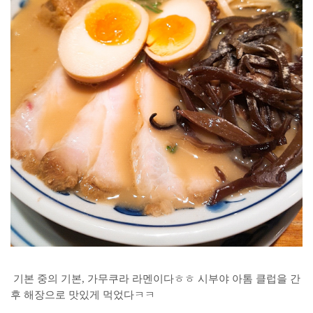
기본 중의 기본, 가무쿠라 라멘이다ㅎㅎ 시부야 아톰 클럽을 간
후 해장으로 맛있게 먹었다ㅋㅋ