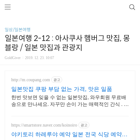
일상/일본여행
일본여행 2-12 : 아사쿠사 햄버그 맛집, 몽
블랑 / 일본 맛집과 관광지
GoldGiver
2019. 12. 23. 10:07
http://m.coupang.com
광고
일본맛집 쿠팡 부담 없는 가격, 맛은 일품
한번 맛보면 잊을 수 없는 일본맛집, 와우회원 무료배
송으로 만나세요. 자꾸만 손이 가는 매력적인 간식 . 오
늘주문 내일도착 로켓배송으로 즐기세요.
https://smartstore.naver.com/koinoiro
광고
야키토리 하레루야 예약 일본 전국 식당 예약