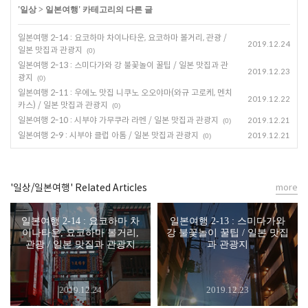
'
일상
>
일본여행
' 카테고리의 다른 글
일본여행 2-14 : 요코하마 차이나타운, 요코하마 볼거리, 관광 /
2019.12.24
일본 맛집과 관광지
(0)
일본여행 2-13 : 스미다가와 강 불꽃놀이 꿀팁 / 일본 맛집과 관
2019.12.23
광지
(0)
일본여행 2-11 : 우에노 맛집 니쿠노 오오야마(와규 고로케, 멘치
2019.12.22
카스) / 일본 맛집과 관광지
(0)
일본여행 2-10 : 시부야 가무쿠라 라멘 / 일본 맛집과 관광지
2019.12.21
(0)
일본여행 2-9 : 시부야 클럽 아톰 / 일본 맛집과 관광지
2019.12.21
(0)
'일상/일본여행' Related Articles
more
일본여행 2-14 : 요코하마 차
일본여행 2-13 : 스미다가와
이나타운, 요코하마 볼거리,
강 불꽃놀이 꿀팁 / 일본 맛집
관광 / 일본 맛집과 관광지
과 관광지
2019.12.24
2019.12.23