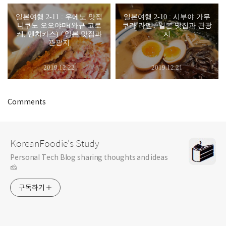
일본여행 2-11 : 우에노 맛집
일본여행 2-10 : 시부야 가무
니쿠노 오오야마(와규 고로
쿠라 라멘 / 일본 맛집과 관광
케, 멘치카스) / 일본 맛집과
지
관광지
2019.12.22
2019.12.21
Comments
KoreanFoodie's Study
Personal Tech Blog sharing thoughts and ideas
🧀
구독하기