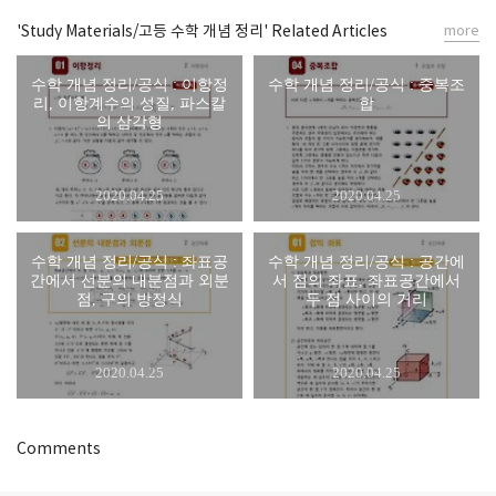
'Study Materials/고등 수학 개념 정리' Related Articles
more
수학 개념 정리/공식 : 이항정
수학 개념 정리/공식 : 중복조
리, 이항계수의 성질, 파스칼
합
의 삼각형
2020.04.25
2020.04.25
수학 개념 정리/공식 : 좌표공
수학 개념 정리/공식 : 공간에
간에서 선분의 내분점과 외분
서 점의 좌표, 좌표공간에서
점, 구의 방정식
두 점 사이의 거리
2020.04.25
2020.04.25
Comments