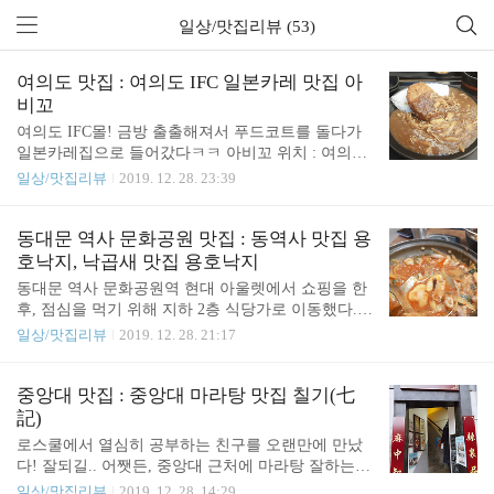
일상/맛집리뷰 (53)
여의도 맛집 : 여의도 IFC 일본카레 맛집 아
비꼬
여의도 IFC몰! 금방 출출해져서 푸드코트를 돌다가
일본카레집으로 들어갔다ㅋㅋ 아비꼬 위치 : 여의도
IFC몰 지하 깔끔한 인테리어 종류는 크게 4가지! 카
일상/맛집리뷰
2019. 12. 28. 23:39
레라이스, 카레우동, 크림카레파스타, 하야시라이스
로 4가지다! 하야시라이스는 조금 더 진한 카레인 듯
하다ㅋㅋ 찍지는 못했는데, 규동 종류도 있다! 요건
동대문 역사 문화공원 맛집 : 동역사 맛집 용
카레크림파스타에, 토핑으로 멜팅 치즈를 추가한 녀
호낙지, 낙곱새 맛집 용호낙지
석! 카레는 파스타보다 밥이 최고다ㅠ 하야시 라이스
동대문 역사 문화공원역 현대 아울렛에서 쇼핑을 한
토핑으로 멘치카츠(고기 고로케)를 추가하셨다. 맛있
후, 점심을 먹기 위해 지하 2층 식당가로 이동했다.
게 싹싹 비우시는 모습이 보기 좋았다. 생각해보니
수요미식회라는 간판으로 눈길을 끈 낙곱새집, 용호
일상/맛집리뷰
2019. 12. 28. 21:17
싹 비우신 음식 몇 개 없는 것 같은데 카레를 좋아하
낙지에 들러 점심을 해결했다ㅋㅋ용호낙지위치 : 동
시는듯? 암튼 나는 쏘쏘했다!
역사 현대 아울렛 지하 2층 평점 1점 1명인데 안티인
가 싶다;앞치마는 기본제공.술도 팔긴한다ㅋㅋ깔-끔
중앙대 맛집 : 중앙대 마라탕 맛집 칠기(七
주방도 깔끔하고 좋다!이것저것 많은데, 사실 낙곱새
記)
밖에 시킬 생각이 안든다ㅋㅋ군침고이는 메뉴들.세
로스쿨에서 열심히 공부하는 친구를 오랜만에 만났
트도 있다.낙지만두는 좀 궁금하긴하다ㅋㅋㅋㅋ 김
다! 잘되길.. 어쨋든, 중앙대 근처에 마라탕 잘하는
치가 중국산인게 웃기다ㅋㅋ기본찬. 계란찜 더 먹을
곳이 있다길래 친구 소개로 들른 곳을 소개할까 한
일상/맛집리뷰
2019. 12. 28. 14:29