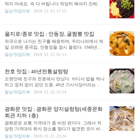
테리어산쪼메의 컨셉은 하카타 라멘이다! 좀 진한 돈
먹지 마세요. 속 다 버립니다.적당히 해야지 진짜;
코츠라멘인데, 사실 그렇게 진하지는 않다ㅋㅋ 오히
일상/맛집리뷰
2019. 12. 23. 17:15
려 덜 느끼해서 좋은 것 같기도?점심 세트 메뉴로 미
니 덮밥을 싸게 먹을 수 있다!시오 버터 라멘.깔끔한
맛이 괜찮다ㅋㅋ 근데 내 취향은 사실..산쪼메 라멘.
나는 미소 베이스의 라멘을 좋아한다ㅋㅋ.미니 덮밥
을지로/종로 맛집 : 안동장, 굴짬뽕 맛집
으로 시킨 가쿠니동(매운 돼지고기 덮밥). 이게 제일
외국으로 나가는 친구를 배웅하며, 우리나라에서 제
맛있던 것 같다ㅋㅋㅋㅋ.산쪼메 라멘은, 라멘 안에
일 오래된 중국집, 안동장을 잠시 들렀다. 1948년부
뜨..
터 시작했다고 하니, 역사가 벌써 70년을 넘어간다ㅋ
일상/맛집리뷰
2019. 12. 23. 01:13
ㅋ 포스가 느껴지는 입구. 안동장 위치 : 을지로 3가
역 10번 출구로 나가면 된다! 분위기는 노포다운 느
낌이다. 유명한 그림인가 싶은 수묵화ㅋㅋ 간단 메
천호 맛집 : 40년전통설렁탕
뉴. 굴짬뽕은 여기 시그니쳐 메뉴다. 메뉴가 정말 많
오랜만에 친구와 천호에서 만났다. 어디서 밥을 먹나
다. 우리는 간짜장, 굴짬뽕, 탕수육을 시켰다. 중국집
하고 정처 없이 걷던 도중, 40년 기사식당이라는 간
의 기본 실력 체크 메뉴ㅋㅋ 탕수육. 적당히 맛있다.
판을 보고 발걸음을 옮겼다. 40년전통설렁탕기사식
일상/맛집리뷰
2019. 12. 22. 21:14
굴짬뽕. 시원하고 매콤하다. 간짜장. 이거도 꽤 맛있
당이라는 간판 때문인지, 실제로 택시들이 줄지어 서
다. 굴짬뽕 정도는 한번 먹어볼만 하다. 그래도 가격
있었다.설렁탕/갈비탕/도가니탕 전문 기사식당. 보통
대가 좀 비싼 감은 있다.. 안동장을 오기 위해 종로나
은 제육볶음같은 백반집이 많은데, 독특하다.메뉴판.
광화문 맛집 : 광화문 양지설렁탕(세종문화
을지로에 올 필요까지는 없고, 근처에 일이 있을 때
나는 우족탕 특을, 친구는 우거지 내장탕을 시켰다.
회관 지하 1층)
한번쯤 들러보면 좋을 것 같다ㅋㅋ
깔끔한 내부.기본 찬이다.친구가 시킨 우거지내장탕.
광화문은 보통 가격대가 좀 비싼 편이다. 그래서 적
맛은 된장 베이스로, 삼삼한 맛이다.내가 시킨 우족
당한 가격대의 회식 장소를 찾다가 발견한 곳이 바로
탕 특. 도가니처럼 쫄깃말랑한 소 발이 가득하다.이
양지설렁탕이다! 광화문 양지설렁탕 위치 : 세종문화
일상/맛집리뷰
2019. 12. 21. 23:24
게 바로 우족!나가는 길에 보니 과자를 팔고 있었다.