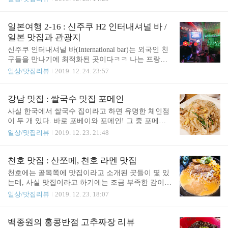
걸 싶다.잠시 기다리면 알아서 저으러 와 주신다.발
다.중앙대 마라탕 맛집 칠기(七記) 위치 : 중앙대 정
단전개위기절정결말. 전체적으로 간이 세지 않아서
문에서 길 건너 조금 오른쪽 중국어는 니취팔러마 밖
좋았다. 너무 맵고 짠걸 안좋아해서.. 자극적인걸 원
에 모른다.마라탕, 마라샹궈, 마라빤, 꿔바로우가 대
일본여행 2-16 : 신주쿠 H2 인터내셔널 바 /
하시는 분은 조금 실망할지도ㅋㅋ 직원분들이 엄청
표 메뉴다! 꿔바로우는 얇은 찹쌀탕수육 같은 건데,
일본 맛집과 관광지
나게 친절하시다. 서비..
이것도 맛날 것 같다ㅋㅋ성실하신분들..ㄷㄷ주방이
신주쿠 인터내셔널 바(International bar)는 외국인 친
매우 깔끔해서 좋다.내부도 깔끔하다ㅋㅋ30분 있으
구들을 만나기에 최적화된 곳이다ㅋㅋ 나는 프랑스
니 만석이 되었다;소스는 셀프. 나는 무조건 땅콩소
친구랑 같이 가서 라트비아 친구도 만나고, 나중에는
일상/맛집리뷰
2019. 12. 24. 23:57
스!'갖어오신'에서 알 수 있듯, 현지인이 운영하신다.
캐나다친구들과도 함께 술을 마셨다. 술게임도 하고
마라탕. 10900원치였는데 푸짐했다! 밥이 필요없었
ㅋㅋㅋㅋ 아! 그리고 야쿠자 형님도 한 분 오셔서 기
다는.밥은 추가로 1000원이다!feat. 짜사이 가격도 합
념사진도 찍었다ㅋㅋㅋㅋ(바텐더는 말레이시아, 주
강남 맛집 : 쌀국수 맛집 포메인
리적이고, 맛있다! 사람들이 많이 오는 걸 보..
인장은 나이지리아 사람임) 하지만 얼굴이 나와서 같
사실 한국에서 쌀국수 집이라고 하면 유명한 체인점
이 찍은 사진 공개는 조금 힘들 것 같다..ㅠ 대신 내부
이 두 개 있다. 바로 포베이와 포메인! 그 중 포메인
사진 몇 장으로 포스팅을 마무리해보겠다! H2 인터
이 조금 더 고급화된 느낌의 쌀국수를 판매한다. 인
일상/맛집리뷰
2019. 12. 23. 21:48
내셔널 바위치 : 요츠야-산초메(Yotsuya-sanchome)역
테리어는 깔끔하다. 위치 : 11번 출구 나와서 우회전,
4번 출구 나가서 조금 걸으면 된다!
12번 출구 나와서 좌회전 아래는 메뉴판 사진들! 가
격이 좀 쎄다; 쌀국수랑 같이 먹는 숙주와 양파. 나는
천호 맛집 : 산쪼메, 천호 라멘 맛집
팟타이를 시켰으므로 패스ㅋㅋ 해물 팟타이. 무난하
천호에는 골목쪽에 맛집이라고 소개된 곳들이 몇 있
다. 매콤 해물 쌀국수. 적당히 매워서 맛나게 먹었다
는데, 사실 맛집이라고 하기에는 조금 부족한 감이
ㅋㅋ 대망의 쌀국수. 건더기가 많진 않아서 조금 슬
있지 않나 싶다.ㅋㅋ 차라리 그런 곳들보다는, 산쪼
일상/맛집리뷰
2019. 12. 23. 18:07
프다.. 쌀국수를 안 시켜도 쌀국수 육수를 주는 거는
메라는 라멘집이 좀 더 나은 것 같다!산쪼메위치 : 천
좋지만, 가격대비 그 가치를 하는지에 대해서는 고개
호역 5번출구 나와서 직진 후 로데오거리로 좌회전
가 갸웃해진다ㅋㅋ
외관 유리를 닦는 걸 자주 보는 편이다ㅋㅋ깔끔한 인
백종원의 홍콩반점 고추짜장 리뷰