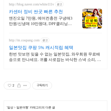
http://blog.naver.com/white111v
광고
카센터 정비 싼곳 빠른 추천
엔진오일 7만원, 에어컨충전 구냉매3
만원/신냉매 10만원대, DPF클리닝
20만원 엔진오일 7만원, 에어컨충전
구냉매3만원/신냉매 10만원대, DPF
클리닝 20만원
http://m.coupang.com
광고
일본맛집 쿠팡 5% 캐시적립 혜택
한번 맛보면 잊을 수 없는 일본맛집, 와우회원 무료배
송으로 만나세요. 귀를 사로잡는 바삭한 스낵 소리, 쿠
팡 로켓배송으로 빠르게 경험하세요.
2
구독하기
'
일상
>
일본여행
' 카테고리의 다른 글