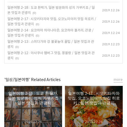
일본여행 2-18 : 도쿄 환락가, 일본 밤문화의 성지 가부키쵸 / 일
2019.12.26
본 맛집과 관광지
(0)
일본여행 2-17 : 시모키타자와 맛집, 오코노미야끼 맛집 히로키 /
2019.12.26
일본 맛집과 관광지
(0)
일본여행 2-14 : 요코하마 차이나타운, 요코하마 볼거리, 관광 /
2019.12.24
일본 맛집과 관광지
(0)
일본여행 2-13 : 스미다가와 강 불꽃놀이 꿀팁 / 일본 맛집과 관
2019.12.23
광지
(0)
일본여행 2-12 : 아사쿠사 햄버그 맛집, 몽블랑 / 일본 맛집과 관
2019.12.23
광지
(0)
'일상/일본여행' Related Articles
more
일본여행 2-18 : 도쿄 환락가,
일본여행 2-17 : 시모키타자와
일본 밤문화의 성지 가부키쵸
맛집, 오코노미야끼 맛집 히로
/ 일본 맛집과 관광지
키 / 일본 맛집과 관광지
2019.12.26
2019.12.26