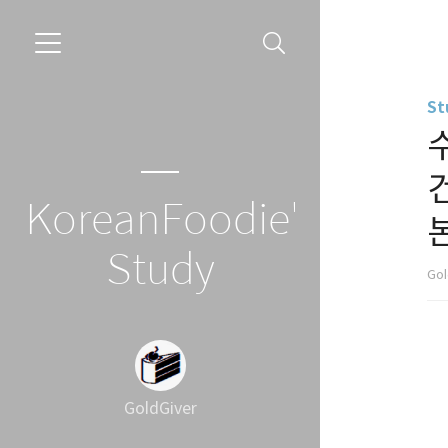
St
KoreanFoodie's
Study
Gol
GoldGiver