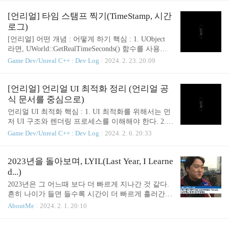
double ans; doub..
있습니다. 알고리즘에 진심이시라면, 직접 구매하셔
서 읽어보시는 것을 추천합니다! 핵심 : 1. 프로그래
[언리얼] 타임 스탬프 찍기(TimeStamp, 시간
밍은 문제 해결이다. 2. 간결하고 모듈화된 코드를 짜
로그)
라. 이는 버그를 줄여주고 디버깅 효율을 높여준다.
[언리얼] 어떤 개념 : 어떻게 하기 핵심 : 1. UObject
3. 자주 범하는 실수에 대한 유형을 알아두자. 프로그
라면, UWorld::GetRealTimeSeconds() 함수를 사용할
래밍은 문제 해결이다. 1장에서는 알고리즘에 대한
수 있다. 2. C++ 클래스라면, FDateTime::Now() 를 쓸
Game Dev/Unreal C++ : Dev Log
2024. 2. 23. 20:09
코딩에 대한 저자의 철학과, 앞으로 다룰 주제에 대
수도 있다. 3. milisecond 를 원한다면 FDateTime::Utc
한 간략한 맛보기(?)가 제공된다. 거기에 배운 지 오
Now() 를 쓰자. 1. UObject 일 경우 UWorld* World =
래되어 기억의 저편에 묻혀 있거나, 생각해보면 좋은
GetWorld(); float PrevSeconds; float ElapsedSeconds; if
[언리얼] 언리얼 UI 최적화 정리 (언리얼 공
꿀팁들에 대해서도 조언을 아끼지 않는다. 이번 글..
(World) { ElapsedSeconds = MyWorld->GetRealTimeSe
식 문서를 중심으로)
conds() - PrevSeconds; PrevSeconds = MyWorld->GetR
언리얼 UI 최적화 핵심 : 1. UI 최적화를 위해서는 먼
ealTimeSeconds(); UE_LOG(LogTemp, Warn..
저 UI 구조와 렌더링 프로세스를 이해해야 한다. 2. U
I 최적화의 핵심은 결국 Tick 이다. Tick 을 필요할 때
Game Dev/Unreal C++ : Dev Log
2024. 2. 6. 20:33
만 호출하게 만들거나, Tick 당 담기는 연산의 크기를
줄여야 한다. 전자는 게임쓰레드와, 후자는 렌더링
쓰레드와 연관이 깊다. 3. 게임 쓰레드 최적화에는 In
2023년을 돌아보며, LYIL(Last Year, I Learne
validation Box, Visibility, Widget Binding 등이 있고,
d...)
렌더링 쓰레드 최적화에는 Merging Batches, Retainer
2023년은 그 어느때 보다 더 빠르게 지나간 것 같다.
Box 등이 있다. 언리얼에서 UMG 를 이용한 UI 작업
흔히 나이가 들면 들수록 시간이 더 빠르게 흘러간다
을 상당히 많이 하는데, 일정에 쫓기다 보니 프로젝
지만, 2023년은 그런 것을 감안하더라도 조금 비상식
AboutMe
2024. 2. 1. 20:10
트 차원에서 최적화를 고려하면서 만드는 경우가 잘
적(?)으로 빠르게 지나가지 않았나 하는 생각이 든다.
없는 것 같다는 생각이 들었다. 또한 최적화를 한다
사람들은 매년 장대한 목표를 설정하고, 새로운 계획
고..