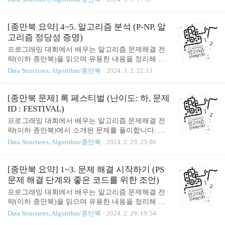
n) { if (len == N) { ans += 1;..
는 것을 추천합니다! 핵심 : 1. 기본적으로 완전 탐색
으로도, 예제로 주어진 케이스는 해결 가능하다. 하
지만 제출하면 Timeout 이 발생한다. 2. Timeout 해결
[종만북 요약] 4~5. 알고리즘 분석 (P-NP, 알
을 위해서는... [종만북 문제] 보글 게임 (문제 ID : B
고리즘 정당성 증명)
OGGLE, 난이도 : 하) 기본적으로 완전 탐색으로 코
프로그래밍 대회에서 배우는 알고리즘 문제해결 전
드를 짜 보자. 무식하게 탐색한다면, 인접한 각 탐색
략(이하 종만북)을 읽으며 유용한 내용을 정리해 보
마다 인접한 8 개의 문자를 확인해야 하므로, 시간 복
도록 하겠습니다. 모든 내용을 요약하는 것은 아니
Data Structures, Algorithm/종만북
2024. 3. 2. 22:13
잡도는 O(8^N) 이 될 것이다. #include #include "stdli
며, 대회에 포커싱을 맞춘 부분은 다루지 않을 수도
b.h" #include #include using namespace std; char boa..
있습니다. 알고리즘에 진심이시라면, 직접 구매하셔
서 읽어보시는 것을 추천합니다! 핵심 : 1. 수행 시간
[종만북 문제] 록 페스티벌 (난이도: 하, 문제
어림짐작은 유용하지만, 엄밀하지는 않으니 최적화
ID : FESTIVAL)
시에는 여러 인자들을 함께 고려해 보자. 2. 알고리즘
프로그래밍 대회에서 배우는 알고리즘 문제해결 전
의 정당성 증명은 해당 알고리즘의 통찰을 이해함에
략(이하 종만북)에서 소개된 문제를 풀이합니다. 알
있어 중요하다. 3. 알고리즘의 정당성 증명 방법은 귀
고리즘에 진심이시라면, 직접 구매하셔서 읽어보시
Data Structures, Algorithm/종만북
2024. 2. 29. 23:06
납법, 반복문 불변식, 귀류법, 비둘기집의 원리, 구성
는 것을 추천합니다! 핵심 : 1. 기본적으로는 이중 for
적 증명 등이 있다. *챕터 2 에서는 한 번 되짚어 볼
-loop 으로 풀 수 있으나, DP 를 사용하면 시간을 조
만한 내용을 일부 발췌해 정리해 보겠습니다. 수행
금 단축할 수 있다. 2. 소수점 오차에 유의하자. 록 페
[종만북 요약] 1~3. 문제 해결 시작하기 (PS
시간 어림짐작하기 일반적으로 우리는 Time..
스티벌 (난이도: 하, 문제 ID : FESTIVAL) 사실 2중 f
문제 해결 단계와 좋은 코드를 위한 조언)
or-loop 만 돌리면 쉽게 풀 수 있는 문제이긴 하다. 따
프로그래밍 대회에서 배우는 알고리즘 문제해결 전
라서 따로 설명을 길게 적지는 않고, 코드에 주석을
략(이하 종만북)을 읽으며 유용한 내용을 정리해 보
조금 달아 두었다! 😄 #include #include "stdlib.h" usin
도록 하겠습니다. 모든 내용을 요약하는 것은 아니
Data Structures, Algorithm/종만북
2024. 2. 29. 19:54
g namespace std; int N, L; int days[1000]; int dp[1000];
며, 대회에 포커싱을 맞춘 부분은 다루지 않을 수도