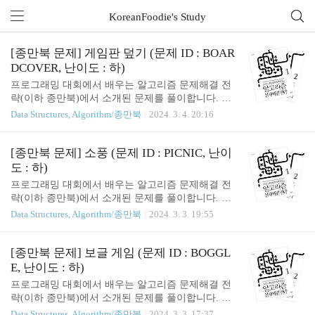
KoreanFoodie's Study
전체 글 (1109)
[종만북 문제] 게임판 덮기 (문제 ID : BOAR
DCOVER, 난이도 : 하)
프로그래밍 대회에서 배우는 알고리즘 문제해결 전
략(이하 종만북)에서 소개된 문제를 풀이합니다. 알
고리즘에 진심이시라면, 직접 구매하셔서 읽어보시
Data Structures, Algorithm/종만북
2024. 3. 4. 20:16
는 것을 추천합니다! 핵심 : 1. 완전탐색으로 블록을
덮어보자. 잘. [종만북 문제] 게임판 덮기 (문제 ID :
BOARDCOVER, 난이도 : 하) 일단, 해당 문제는 사실
[종만북 문제] 소풍 (문제 ID : PICNIC, 난이
블록을 어떻게 덮을지만 결정하면 대략적으로 풀이
도 : 하)
를 만들어 볼 수 있다. 책에서는 위와 같이 덮는 방법
프로그래밍 대회에서 배우는 알고리즘 문제해결 전
4개를 제시한다. 우리는 이 모델을 바탕으로 배열을
략(이하 종만북)에서 소개된 문제를 풀이합니다. 알
만들어 덮는 가짓수를 순회하도록 만들 것이다. #incl
고리즘에 진심이시라면, 직접 구매하셔서 읽어보시
Data Structures, Algorithm/종만북
2024. 3. 3. 19:55
ude #include "stdlib.h" #include using namespace std; int
는 것을 추천합니다! 핵심 : 1. 재귀 + 완전 탐색으로
M, N; int board[20][20]; int ans; int blank..
풀 수 있다. [종만북 문제] 소풍 (문제 ID : PICNIC, 난
이도 : 하) 이번 문제도 일단, 완전 탐색으로 풀 수 있
[종만북 문제] 보글 게임 (문제 ID : BOGGL
는 문제이긴 하다. 거기에 약간의 재귀가 필요한데...
E, 난이도 : 하)
일단 소스 코드부터 첨부해 보겠다. #include #include
프로그래밍 대회에서 배우는 알고리즘 문제해결 전
"stdlib.h" #include using namespace std; int N; vector pa
략(이하 종만북)에서 소개된 문제를 풀이합니다. 알
irs; int ans; void makeGroup(vector& visit, int cur, int le
고리즘에 진심이시라면, 직접 구매하셔서 읽어보시
Data Structures, Algorithm/종만북
2024. 3. 3. 17:37