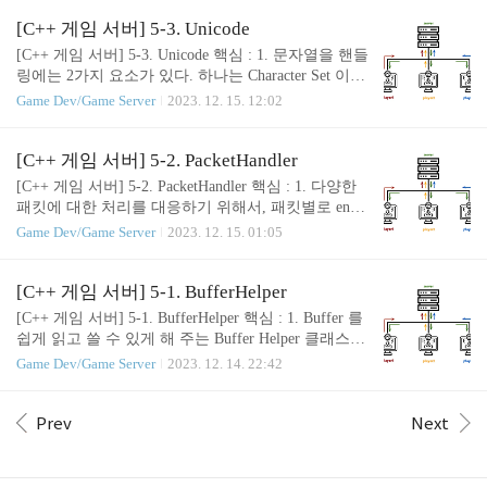
et 과 Count 를 이용해 직렬화를 쉽게 진행할 수 있다.
3. 직렬화된 데이터는 xml 또는 json 포맷으로 세이브
[C++ 게임 서버] 5-3. Unicode
& 로드를 하며 관리하게 된다. xml 은 가독성이 좋을
[C++ 게임 서버] 5-3. Unicode 핵심 : 1. 문자열을 핸들
수 있으나 복잡하며, json 은 형태가 간단하며 파싱
링에는 2가지 요소가 있다. 하나는 Character Set 이
속도가 빠르다. 이번 글에서는 패킷 직렬화에 대해
고, 다른 하나는 Encoding 이다. 2. Unicode 는 다양한
Game Dev/Game Server
2023. 12. 15. 12:02
알아보자. 영어로는 사실 Serialization 인데, 직렬화라
문자열에 대응할 수 있는 Set 으로, 인코딩 방식에 따
고 하니 살짝 어색하게 느껴지기는 한다. 😅 언리얼
라 UTF-8 이나 UTF-16 등으로 나뉘게 된다. 3. MBCS
에서도 Serialization 이라는 용어를 사용하는데, 그 때
는 문자의 특징마다 사용하는 바이트가 다른 경우를
[C++ 게임 서버] 5-2. PacketHandler
는 데이터를 안전하고..
의미하며, WBCS 은 모든 문자열이 동일한 바이트를
[C++ 게임 서버] 5-2. PacketHandler 핵심 : 1. 다양한
사용하는 방식이다. 이번 글에서는 누구나 익숙하지
패킷에 대한 처리를 대응하기 위해서, 패킷별로 enu
만 물어보면 항상 헷갈리는 내용, 유니코드에 대해
m 을 만들고, 각 enum 별로 패킷을 핸들링하는 함수
Game Dev/Game Server
2023. 12. 15. 01:05
다시 짚고 넘어가도록 하겠다. 일단 Unicode 에 대해
를 만들어 주면 switch 문으로 한번에 처리할 수 있을
제대로 이해하려면 문자열 인코딩의 두 요소, 'Charac
것이다. 2. 가변 데이터를 넣는 경우도 Primitive Type
ter Set' 과 'Encoding' 을 구분해야 한다. 먼저,..
을 읽는 경우와 거의 비슷하다. 벡터의 크기나 갯수
[C++ 게임 서버] 5-1. BufferHelper
정보를 넣어주기만 하면 해결된다! 이전 시간에는 B
[C++ 게임 서버] 5-1. BufferHelper 핵심 : 1. Buffer 를
uffer Helper 클래스를 만들어 버퍼를 조금 더 용이하
쉽게 읽고 쓸 수 있게 해 주는 Buffer Helper 클래스를
게 읽고 쓸 수 있도록 했다. 하지만 아직 부족하다!
만들어 보자. 2. '>>' , '>' 를 오버로딩한 부분이다. 현
Game Dev/Game Server
2023. 12. 14. 22:42
일일히 임의의 값으로 버퍼의 내용을 채워 패킷을 조
재 버퍼에서 읽을 부분을 적절한 타입으로 캐스팅해
립하고 분해하는 것보다, 좀 더 정형화된 형태로 패
읽어낸 후, _pos 를 이동시키면, 연속해서 '>>' 연산을
킷을 주고 받을 수 있는 것이 좋다. 그래서 이번 글에
수행할 수 있다. 실제 예시는 아래 부분에 DummyCli
Prev
Next
서는 PacketHandler ..
ent 클래스를 통해 확인할 수 있을 것이다 😄 BufferR
eader.cpp BufferReader::BufferReader() { } BufferReade
r::BufferReader(BYTE* buffer, uint32 size, uint32 pos)