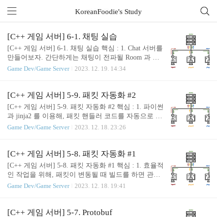
KoreanFoodie's Study
전체 글 (1109)
[C++ 게임 서버] 6-1. 채팅 실습
[C++ 게임 서버] 6-1. 채팅 실습 핵심 : 1. Chat 서버를
만들어보자. 간단하게는 채팅이 전파될 Room 과 채
팅 패킷만 만들어 주면 된다. 2. 채팅을 전파할 때마
Game Dev/Game Server
2023. 12. 19. 14:34
다, Room 에서 WRITE_LOCK 을 잡으면 병목현상이
생길 수 있다. 이를 해결하기 위해, 추후 JobQueue 를
도입할 것이다. 이번에는 채팅 패킷을 만들어 보면
[C++ 게임 서버] 5-9. 패킷 자동화 #2
서, 간단하게 실제로 패킷을 추가하는 작업을 어떻게
[C++ 게임 서버] 5-9. 패킷 자동화 #2 핵심 : 1. 파이썬
진행하는지 살펴볼 것이다. 일단, 우리가 작업했던 P
과 jinja2 를 이용해, 패킷 핸들러 코드를 자동으로 생
rotocol.proto 를 다음과 같이 수정해 주자. syntax = "p
성해 보자. 2. 이 포스팅에서 만든 ProtoParser 는 Prot
Game Dev/Game Server
2023. 12. 18. 23:26
roto3"; package Protocol; import "Enum.proto"; import
ocol.proto 의 패킷 명세를 읽어 PacketHandler 의 코드
"Struct.proto"; message C_LOGIN { } message S_LO
를 자동으로 생성한다. 저번 시간에 패킷 자동화를
G..
위한 밑작업(?) 을 보여준 바 있다. 사실 제대로 패킷
[C++ 게임 서버] 5-8. 패킷 자동화 #1
자동화를 구축하기 위해서는, data-driven 하게 작업
[C++ 게임 서버] 5-8. 패킷 자동화 #1 핵심 : 1. 효율적
이 이루어져야 할 것이다. 간단한 Flow 를 생각하면
인 작업을 위해, 패킷이 변동될 때 빌드를 하면 관련
다음과 같다 : Protocol.proto 에 우리가 원하는 패킷
protoc 파일 등이 자동으로 업뎃되게 만들면 좋다. 배
Game Dev/Game Server
2023. 12. 18. 19:41
(메시지)을 선언한다. 자동화 툴이 돌아가서 Packet
치파일과 .vcxproj 를 잘 수정해 보자. 2. 초기화 단계
과 PacketHandler 클래스를 생성한다. 프로그래머는
에서 각 패킷 별로 호출되어야 하는 함수를 Functor
각 패킷에 대한 커스텀 동작만 직접 구..
로 만들어 각 패킷에 대응시켜 놓으면, 각 컨텐츠 담
[C++ 게임 서버] 5-7. Protobuf