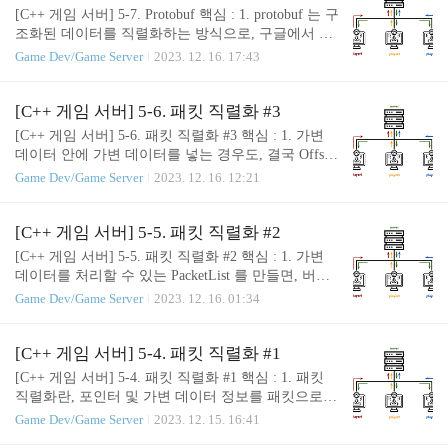
당자는 패킷이 추가될 때 해당 패킷에 대한 구현만
[C++ 게임 서버] 5-7. Protobuf 핵심 : 1. protobuf 는 구
신경쓰면 된다. 저번 시간에는 Protobuf 를 세팅하면
조화된 데이터를 직렬화하는 방식으로, 구글에서 제
서, 패킷 작업을 어떻게 하면 되는지에 대해 배웠다.
공하는 툴을 의미하기도 한다. 2. protobuf 를 사용하
Game Dev/Game Server
2023. 12. 16. 17:43
그런데 사실 돌이켜 보면 불편한 점이 이곳 저곳에
면 임시 객체에 대한 복사는 발생할 수도 있으나, 직
산재한다는 느낌이 든다. 왜냐하면 결국 우리가 패킷
렬화와 역직렬화 과정이 매우 편리해진다는 장점이
을 만들거나 수정하면, .protoc 파일을 매번 새로 생성
있다. 3. protobuf 는 인터페이스가 간단하고 명확하
[C++ 게임 서버] 5-6. 패킷 직렬화 #3
해 줘야 하는데, 심지어 이 작업을 Gam..
며, 다른 언어 및 OS 를 사용하는 타 서버와의 연동이
[C++ 게임 서버] 5-6. 패킷 직렬화 #3 핵심 : 1. 가변
쉬워 협업에도 매우 유리하다. 이번 시간에는 구글에
데이터 안에 가변 데이터를 넣는 경우도, 결국 Offset
서 만든 데이터 직렬화 툴을 지금까지 만든 샘플 프
과 Count 를 이용해 버퍼에 데이터를 기록하는 방식
Game Dev/Game Server
2023. 12. 16. 12:21
로젝트에 적용해 볼 것이다. 이번에는 결과만 보여주
으로 처리한다. 2. 추후에 소개할 ProtoBuf 를 이용하
는 것이 아니라, 설치 및 세팅하는 과정을 자세히 기
면, 패킷을 만들 때 가변 데이터를 일일히 코드로 넣
록할 것이니, 추후 세팅에 어려움을 겪을 때 이 글이
는 귀찮음을 줄일 수 있다(다만 불필요한 복사가 있
[C++ 게임 서버] 5-5. 패킷 직렬화 #2
도움이 되었으면 좋겠다. 🤗 먼저, protobu..
을 수는 있음). 저번에는 가변 데이터를 패킷에 넣어
[C++ 게임 서버] 5-5. 패킷 직렬화 #2 핵심 : 1. 가변
보았는데... 만약 가변 데이터 안에 또 가변 데이터가
데이터를 처리할 수 있는 PacketList 를 만들면, 버퍼
있다면 어떻게 해야 할까? 예를 들어, BuffListItem 이
를 읽을 때 임시 객체를 생성하지 않고 캐스팅을 통
Game Dev/Game Server
2023. 12. 16. 01:34
라는 구조체에 해당 버프의 대상들 정보(Victims 라고
해 데이터를 효과적으로 읽어들일 수 있다. 자, 일단
하자)를 담는다면 어떻게 해야 할까? struct BuffsListIt
저번 시간에는 가변 데이터 형식인 buffs 에 대해 패
em { uint64 buffId; float remainTime;..
킷 직렬화를 수행했었다. 그런데 코드를 잘 보면, 조
[C++ 게임 서버] 5-4. 패킷 직렬화 #1
금 마음에 들지 않는 부분이 있다. vector buffs; buffs.r
[C++ 게임 서버] 5-4. 패킷 직렬화 #1 핵심 : 1. 패킷
esize(pkt.buffsCount); for (int32 i = 0; i > buffs[i]; 바로
직렬화란, 포인터 및 가변 데이터 정보를 패킷으로
buffs 데이터를 읽을 때 임시 객체가 생성되는 것인
주고 받을 때 이를 안전하게 저장하고 불러올 수 있
Game Dev/Game Server
2023. 12. 15. 16:41
데... 생각해보면 굳이 그럴 필요가 있나 싶다. 🤔 이
도록 파싱하는 기법이다. 2. 가변 데이터의 경우, Offs
부분을 최적화하기 위해, 이번 글에서..