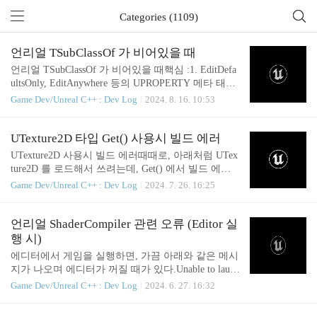
Categories (1109)
언리얼 TSubClassOf 가 비어있을 때
언리얼 TSubClassOf 가 비어있을 때핵심 :1. EditDefa
ultsOnly, EditAnywhere 등의 UPROPERTY 메타 태그
를 잘 써보자간혹 그럴 때가 있다. 위젯을 생성할 때,
Game Dev/Unreal C++ : Dev Log
2024. 8. 16. 10:53
블루프린트에 생성하고 싶은 BP 위젯을 넣어 코드에
서 동적으로 생성하는 경우가.UPROPERTY(Blueprint
ReadWrite, Category = Config)TSubclassOf MyWidgetC
UTexture2D 타입 Get() 사용시 빌드 에러
lass;보통은 위처럼 TSubclassOf 를 사용해서 위젯 블
UTexture2D 사용시 빌드 에러때때로, 아래처럼 UTex
루프린트 클래스를 넣어주는데...A -> B -> C ... 처럼
ture2D 를 로드해서 쓰려는데, Get() 에서 빌드 에러
위젯의 hierarchy 구조가 있고, 내가 위의 TSubclassOf
가 발생하는 경우가 있다.TSoftObjectPtr InTexturePtr;
Game Dev/Unreal C++ : Dev Log
2024. 7. 26. 16:25
세팅을 B 에서 했을 때, 최상위 부모 위젯인 A 에서
auto WeakThis = MakeWeakObjectPtr(this);UAssetMana
는 MyWidgetClass 가 nullptr 인 이상한..
ger::GetStreamableManager().RequestAsyncLoad( InTex
turePtr.ToSoftObjectPath(), [WeakThis, InTexturePtr]()
언리얼 ShaderCompiler 관련 오류 (Editor 실
{ if (WeakThis.IsValid()) { WeakThis->Img_Texture->S
행 시)
etBrushFromTexture(InTexturePtr.Get()); ..
에디터에서 게임을 실행하면, 가끔 아래와 같은 메시
지가 나오며 에디터가 꺼질 때가 있다.Unable to launc
h ShaderComiplerWorker.exe - make sure you built Shad
Game Dev/Unreal C++ : Dev Log
2024. 6. 27. 16:32
erCompileWorker 그럴 때는 아래 두 가지를 시도해
보자.1. Engine\Binaries\Win64 에서 ShaderCompileWo