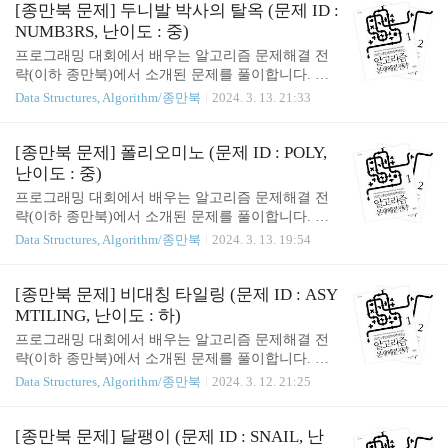
rker.exe 실행해당 파일이 없으면, 2 번을 따라하면 생
[종만북 문제] 두니발 박사의 탈옥 (문제 ID :
긴다. 2. Solution > Programs 에서 ShaderCompileWork
NUMB3RS, 난이도 : 중)
er 빌드
프로그래밍 대회에서 배우는 알고리즘 문제해결 전
략(이하 종만북)에서 소개된 문제를 풀이합니다. 알
고리즘에 진심이시라면, 직접 구매하셔서 읽어보시
Data Structures, Algorithm/종만북
2024. 3. 13. 21:33
는 것을 추천합니다! 핵심 : 1. 흠.. 이 정돈가? [종만
북 문제] 두니발 박사의 탈옥 (문제 ID : NUMB3RS,
난이도 : 중) 여기까지 왔으면, 이제 DP 문제는 패턴
[종만북 문제] 폴리오미노 (문제 ID : POLY,
이 학습되었을 것이다. 그냥... 아래처럼 풀면 된달까
난이도 : 중)
요(웃음). #include #include "stdlib.h" #include #include
프로그래밍 대회에서 배우는 알고리즘 문제해결 전
#include #include #include using namespace std; /******
략(이하 종만북)에서 소개된 문제를 풀이합니다. 알
**********************************************
고리즘에 진심이시라면, 직접 구매하셔서 읽어보시
Data Structures, Algorithm/종만북
2024. 3. 13. 19:54
*********************************..
는 것을 추천합니다! 핵심 : 1. 언뜻 불가능해 보이는
문제도, 문제의 조건을 잘 보면 부분 문제의 조합으
로 분해해 볼 수 있다! [종만북 문제] 폴리오미노 (문
[종만북 문제] 비대칭 타일링 (문제 ID : ASY
제 ID : POLY, 난이도 : 중) 휴.. 맨 처음에는 무슨 문
MTILING, 난이도 : 하)
제인가 싶었지만, 결국 풀어내서 성취감이 있는 문제
프로그래밍 대회에서 배우는 알고리즘 문제해결 전
였다. 책에 있는 접근법을 조금 가져와 보자면... 위의
략(이하 종만북)에서 소개된 문제를 풀이합니다. 알
성질을 이용해서 점화식을 세우면 된다. 왜 이렇게
고리즘에 진심이시라면, 직접 구매하셔서 읽어보시
Data Structures, Algorithm/종만북
2024. 3. 12. 21:25
되냐면, 한 줄에 있는 블럭들은 서로 떨어져 있으면
는 것을 추천합니다! 핵심 : 1. 신비로운 동적 계획법
안되고 붙어 있어야 하는 성질 때문이다! 😉 점화식
의 세계... 세는 방법은 여러 가지일 수 있다. [종만북
은 대략 아래처럼 생겼다. 나 같은 경우, 처음에는 아
문제] 비대칭 타일링 (문제 ID : ASYMTILING, 난이
[종만북 문제] 달팽이 (문제 ID : SNAIL, 난
래처럼 for-loop 으로..