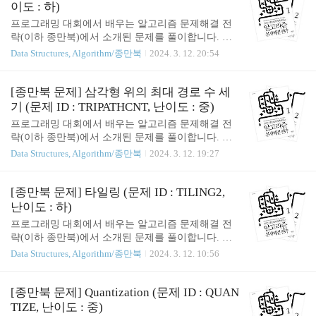
도 : 하) 사실 이 문제는 이전의 타일링 문제와 매우
이도 : 하)
비슷하다. 중요한 건 '대칭인 경우를 어떻게 뺼 것인
프로그래밍 대회에서 배우는 알고리즘 문제해결 전
가?' 인데, 잘 생각해 보면 길이가 홀수일 때와 짝수
략(이하 종만북)에서 소개된 문제를 풀이합니다. 알
일 때를 나눠서 간단한 연산을 해 주면 된다는 것을
고리즘에 진심이시라면, 직접 구매하셔서 읽어보시
Data Structures, Algorithm/종만북
2024. 3. 12. 20:54
알 수 있다. 사실 그다지 깔끔하지는 않지만, 나는 아
는 것을 추천합니다! 핵심 : 1. 시시해서 죽고 싶어졌
래 코드처럼 풀었다. #include #include "stdlib.h" #incl
다. [종만북 문제] 달팽이 (문제 ID : SNAIL, 난이도 :
ude #include #include #i..
하) 쉬운 DP 문제다. 점화식만 잘 세우면 되는데... 책
[종만북 문제] 삼각형 위의 최대 경로 수 세
에서는 아래처럼 만들더라. 나 같은 경우, 아래와 같
기 (문제 ID : TRIPATHCNT, 난이도 : 중)
이 풀었다. 점화식의 원리는 거의 동일하다! #include
프로그래밍 대회에서 배우는 알고리즘 문제해결 전
#include "stdlib.h" #include #include #include #include
략(이하 종만북)에서 소개된 문제를 풀이합니다. 알
#include using namespace std; /********************
고리즘에 진심이시라면, 직접 구매하셔서 읽어보시
Data Structures, Algorithm/종만북
2024. 3. 12. 19:27
*********************************************
는 것을 추천합니다! 핵심 : 1. 간단한 DP 문제지만..
*..
재귀로도 풀어보자. [종만북 문제] 삼각형 위의 최대
경로 수 세기 (문제 ID : TRIPATHCNT, 난이도 : 중)
[종만북 문제] 타일링 (문제 ID : TILING2,
이번 문제도, 간단하게 DP 로 풀 수 있다. 예를 들어
난이도 : 하)
다음과 같다. #include #include "stdlib.h" #include #incl
프로그래밍 대회에서 배우는 알고리즘 문제해결 전
ude #include #include using namespace std; /**********
략(이하 종만북)에서 소개된 문제를 풀이합니다. 알
**********************************************
고리즘에 진심이시라면, 직접 구매하셔서 읽어보시
Data Structures, Algorithm/종만북
2024. 3. 12. 10:56
*********************************..
는 것을 추천합니다! 핵심 : 1. 간단한 DP 문제다. [종
만북 문제] 타일링 (문제 ID : TILING2, 난이도 : 하)
간단한 DP 문제다. #include #include "stdlib.h" #includ
[종만북 문제] Quantization (문제 ID : QUAN
e #include #include #include using namespace std; /****
TIZE, 난이도 : 중)